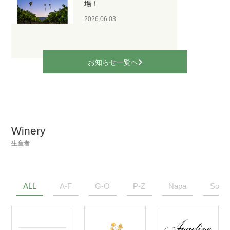
場！
2026.06.03
お知らせ一覧へ
Winery
生産者
ALL
A-F
G-O
P-Z
Napa
Sono