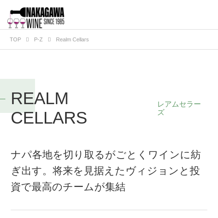
TOP
P-Z
Realm Cellars
REALM
レアムセラー
CELLARS
ズ
ナパ各地を切り取るがごとくワインに紡
ぎ出す。将来を見据えたヴィジョンと投
資で最高のチームが集結