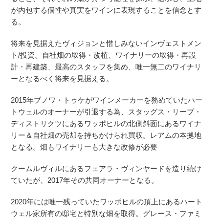
が内包する個性や真実をワインに表現することを信念とす
る。
将来を見据えたヴィジョンと惜しみないインヴェストメン
ト/投資。自社畑の取得・改植、ワイナリーの取得・再設
計・再建築、最高のスタッフを集め、唯一無二のワイナリ
ーとなるべく将来を見据える。
2015年ブノワ・トゥケがワインメーカーを務めていたハー
トウェルのオーナーが引退する為、スタッグス・リープ・
ディストリクツにあるワッポヒルの北側斜面にあるワイナ
リー＆自社畑の売却を持ちかけられ買収。レアムの本拠地
となる。畑もワイナリーも大きな改修が必要
クームルヴィルにあるフェアラ・ヴィンヤードを造り続け
ていたが、2017年その共同オーナーとなる。
2020年には唯一残っていたワッポヒルの頂上にあるハート
ウェル家所有の邸宅と特別な畑を取得。グレース・ファミ