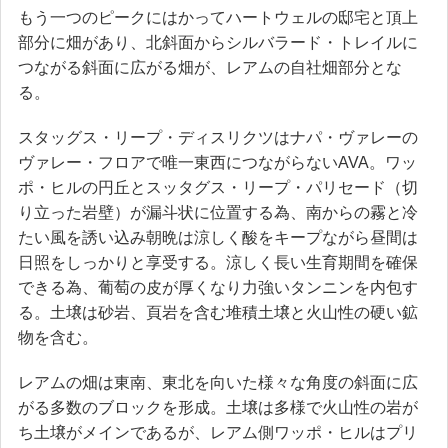
もう一つのピークにはかってハートウェルの邸宅と頂上
部分に畑があり、北斜面からシルバラード・トレイルに
つながる斜面に広がる畑が、レアムの自社畑部分とな
る。
スタッグス・リープ・ディスリクツはナパ・ヴァレーの
ヴァレー・フロアで唯一東西につながらないAVA。ワッ
ポ・ヒルの円丘とスッタグス・リープ・パリセード（切
り立った岩壁）が漏斗状に位置する為、南からの霧と冷
たい風を誘い込み朝晩は涼しく酸をキープながら昼間は
日照をしっかりと享受する。涼しく長い生育期間を確保
できる為、葡萄の皮が厚くなり力強いタンニンを内包す
る。土壌は砂岩、頁岩を含む堆積土壌と火山性の硬い鉱
物を含む。
レアムの畑は東南、東北を向いた様々な角度の斜面に広
がる多数のブロックを形成。土壌は多様で火山性の岩が
ち土壌がメインであるが、レアム側ワッポ・ヒルはプリ