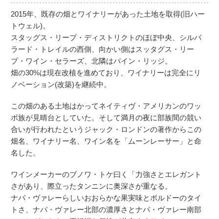
2015年、既存の畑とワイナリーがあった土地を取得(旧ハー
トウェル)。
スタッグス・リープ・ディストリクトのほぼ中央、シルバ
ラード・トレイルの西側、向かい側はスッタグス・リー
プ・ワイン・セラーズ、北隣はパイン・リッジ。
畑の30%は現在改植を進めており、ワイナリーは完全にリ
ノベーション(改築)を継続中。
この畑のある土地はかってネイティヴ・アメリカンのワッ
ポ族が見晴台としていた。そして満月の夜に部族間の競い
合いが行われたというジャック・ロンドンの著作からこの
畑名、ワイナリー名、ワイン名を「ムーンレーサー」と命
名した。
ワインメーカーのブノワ・トケ曰く「力強さとエレガント
さがあり、際立ったタンニンに奥深さが重なる。
ナパ・ヴァレーらしいおおらかな果実味とボルドーのタイ
トさ、ナパ・ヴァレー北部の濃厚さとナパ・ヴァレー南部