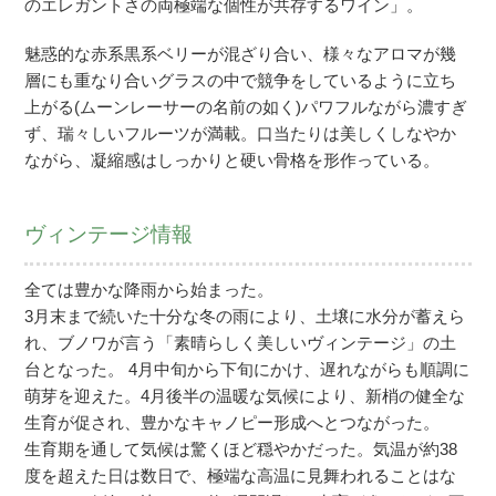
のエレガントさの両極端な個性が共存するワイン」。
魅惑的な赤系黒系ベリーが混ざり合い、様々なアロマが幾
層にも重なり合いグラスの中で競争をしているように立ち
上がる(ムーンレーサーの名前の如く)パワフルながら濃すぎ
ず、瑞々しいフルーツが満載。口当たりは美しくしなやか
ながら、凝縮感はしっかりと硬い骨格を形作っている。
ヴィンテージ情報
全ては豊かな降雨から始まった。
3月末まで続いた十分な冬の雨により、土壌に水分が蓄えら
れ、ブノワが言う「素晴らしく美しいヴィンテージ」の土
台となった。 4月中旬から下旬にかけ、遅れながらも順調に
萌芽を迎えた。4月後半の温暖な気候により、新梢の健全な
生育が促され、豊かなキャノピー形成へとつながった。
生育期を通して気候は驚くほど穏やかだった。気温が約38
度を超えた日は数日で、極端な高温に見舞われることはな