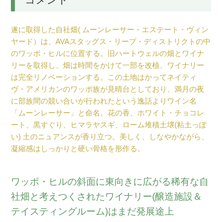
遂に取得した自社畑( ムーンレーサー・エステート・ヴィン
ヤード）は、AVAスタッグス・リープ・ディストリクトの中
のワッポ・ヒルに位置する。旧ハートウェルの畑とワイナ
リーを取得し、畑は時間をかけて一部を改植、ワイナリー
は完全リノベーションする。この土地はかってネイティ
ヴ・アメリカンのワッポ族が見晴台としており、満月の夜
に部族間の競い合いが行われたという逸話よりワイン名
「ムーンレーサー」と命名。花の香、ホワイト・チョコレ
ート、黒すぐり、ヒマラヤスギ、ローム堆積土壌(粘土っぽ
い) 土のニュアンスが香り立つ。美しく、しなやかながら、
凝縮感はしっかりと硬い骨格を形作る。
ワッポ・ヒルの斜面に東向きに広がる稀有な自
社畑と考えつくされたワイナリー(醸造施設＆
テイスティングルーム)はまだ発展途上