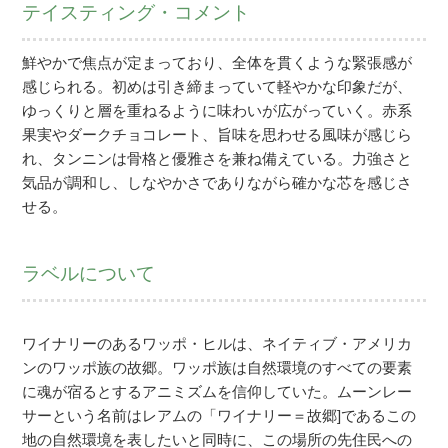
テイスティング・コメント
鮮やかで焦点が定まっており、全体を貫くような緊張感が
感じられる。初めは引き締まっていて軽やかな印象だが、
ゆっくりと層を重ねるように味わいが広がっていく。赤系
果実やダークチョコレート、旨味を思わせる風味が感じら
れ、タンニンは骨格と優雅さを兼ね備えている。力強さと
気品が調和し、しなやかさでありながら確かな芯を感じさ
せる。
ラベルについて
ワイナリーのあるワッポ・ヒルは、ネイティブ・アメリカ
ンのワッポ族の故郷。ワッポ族は自然環境のすべての要素
に魂が宿るとするアニミズムを信仰していた。ムーンレー
サーという名前はレアムの「ワイナリー＝故郷]であるこの
地の自然環境を表したいと同時に、この場所の先住民への