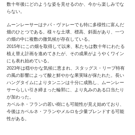
数十年後にどのような姿を見せるのか、今から楽しみでな
らない。
ムーンレーサーはナパ・ヴァレーでも特に多様性に富んだ
畑のひとつである。様々な土壌、標高、斜面があり、一つ
の畑の中に複数の微気候が存在している。
2015年にこの畑を取得して以来、私たちは数十年にわたる
植え替え計画を進めてきたが、その成果がようやくワイン
にも表れ始めている。
2023年は穏やかな気候に恵まれ、スタッグス・リープ特有
の風の影響によって酸と鮮やかな果実味が保たれた。長い
ハングタイムによりタンニンは十分に成熟し、ムーンレー
サーらしい引き締まった輪郭に、より丸みのある口当たり
が加わった。
カベルネ・フランの若い樹にも可能性が見え始めており、
今後はカベルネ・フランやメルロを少量ブレンドする可能
性がある。