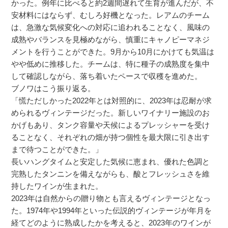
かった。例年に比べると約2週間遅れて生育が進んだが、不
安材料にはならず、むしろ好機となった。レアムのチーム
は、急激な気候変化への対応に追われることなく、風味の
成熟やバランスを見極めながら、慎重にキャノピーマネジ
メントを行うことができた。9月から10月にかけても気温は
やや低めに推移した。チームは、特に種子の成熟度を集中
して確認しながら、落ち着いたペースで収穫を進めた。
ブノワはこう振り返る。
「慌ただしかった2022年とは対照的に、2023年は忍耐が求
められるヴィンテージだった。新しいワイナリー施設のお
かげもあり、タンク容量や天候によるプレッシャーを受け
ることなく、それぞれの畑が持つ個性を最大限に引き出す
まで待つことができた。」
長いハングタイムと安定した気候に恵まれ、優れた色調と
完熟したタンニンを備えながらも、酸とフレッシュさを維
持したワインが生まれた。
2023年は自然からの贈り物とも言えるヴィンテージとなっ
た。1974年や1994年といった伝説的ヴィンテージが年月を
経てどのように熟成したかを考えると、2023年のワインが