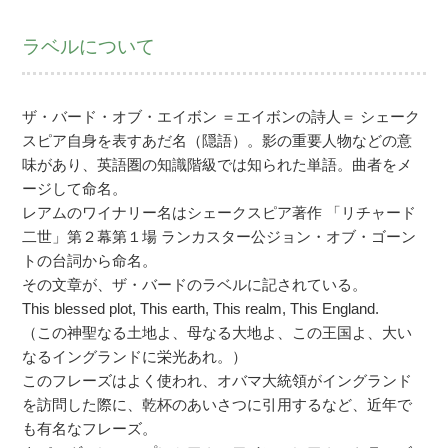
ラベルについて
ザ・バード・オブ・エイボン ＝エイボンの詩人＝ シェーク
スピア自身を表すあだ名（隠語）。影の重要人物などの意
味があり、英語圏の知識階級では知られた単語。曲者をメ
ージして命名。
レアムのワイナリー名はシェークスピア著作 「リチャード
二世」第２幕第１場 ランカスター公ジョン・オブ・ゴーン
トの台詞から命名。
その文章が、ザ・バードのラベルに記されている。
This blessed plot, This earth, This realm, This England.
（この神聖なる土地よ、母なる大地よ、この王国よ、大い
なるイングランドに栄光あれ。）
このフレーズはよく使われ、オバマ大統領がイングランド
を訪問した際に、乾杯のあいさつに引用するなど、近年で
も有名なフレーズ。