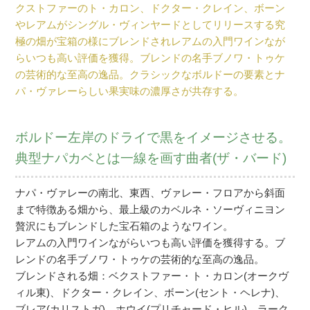
クストファーのト・カロン、ドクター・クレイン、ボーン
やレアムがシングル・ヴィンヤードとしてリリースする究
極の畑が宝箱の様にブレンドされレアムの入門ワインなが
らいつも高い評価を獲得。ブレンドの名手ブノワ・トゥケ
の芸術的な至高の逸品。クラシックなボルドーの要素とナ
パ・ヴァレーらしい果実味の濃厚さが共存する。
ボルドー左岸のドライで黒をイメージさせる。
典型ナパカベとは一線を画す曲者(ザ・バード)
ナパ・ヴァレーの南北、東西、ヴァレー・フロアから斜面
まで特徴ある畑から、最上級のカベルネ・ソーヴィニヨン
贅沢にもブレンドした宝石箱のようなワイン。
レアムの入門ワインながらいつも高い評価を獲得する。ブ
レンドの名手ブノワ・トゥケの芸術的な至高の逸品。
ブレンドされる畑：ベクストファー・ト・カロン(オークヴ
ィル東)、ドクター・クレイン、ボーン(セント・ヘレナ)、
ブレア(カリストガ)、ホウイ(プリチャード・ヒル)、ラーク