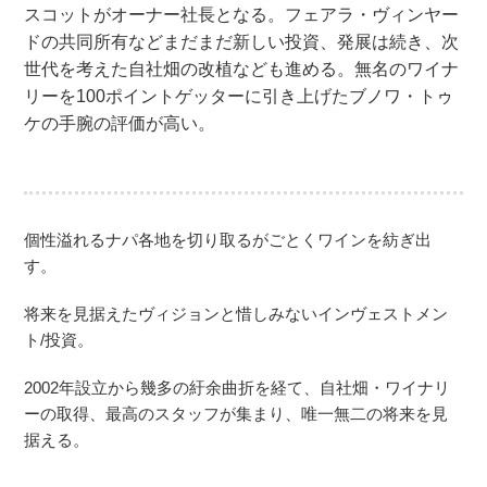
スコットがオーナー社長となる。フェアラ・ヴィンヤー
ドの共同所有などまだまだ新しい投資、発展は続き、次
世代を考えた自社畑の改植なども進める。無名のワイナ
リーを100ポイントゲッターに引き上げたブノワ・トゥ
ケの手腕の評価が高い。
個性溢れるナパ各地を切り取るがごとくワインを紡ぎ出
す。
将来を見据えたヴィジョンと惜しみないインヴェストメン
ト/投資。
2002年設立から幾多の紆余曲折を経て、自社畑・ワイナリ
ーの取得、最高のスタッフが集まり、唯一無二の将来を見
据える。