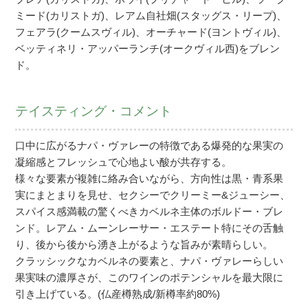
ミード(カリストガ)、レアム自社畑(スタッグス・リープ)、
フェアラ(クームスヴィル)、オーチャード(ヨントヴィル)、
ベッティネリ・アッパーランチ(オークヴィル西)をブレン
ド。
テイスティング・コメント
口中に広がるナパ・ヴァレーの特徴である爆発的な果実の
凝縮感とフレッシュで心地よい酸が共存する。
様々な要素が複雑に絡み合いながら、方向性は黒・青系果
実にまとまりを見せ、セクシーでクリーミー&ジューシー、
スパイス感満載の驚くべきカベルネ主体のボルドー・ブレ
ンド。レアム・ムーンレーサー・エステート特にその舌触
り、後から後から湧き上がるような旨みが素晴らしい。
クラッシックなカベルネの要素と、ナパ・ヴァレーらしい
果実味の濃厚さが、このワインのポテンシャルを最大限に
引き上げている。(仏産樽熟成/新樽率約80%)