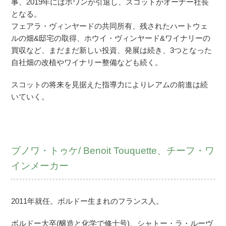
事、2019年にはホワンが引退し、スコットがオーナー社長
となる。
フェアラ・ヴィンヤードの共同所有、残されたハートウェ
ルの畑&邸宅の取得、ホウイ・ヴィンヤード&ワイナリーの
買収など、まだまだ新しい投資、発展は続き、3つとなった
自社畑の改植やワイナリー整備なども続く。
スコットの将来を見据えた指導力によりレアムの前進は続
いていく。
ブノワ・トゥケ/ Benoit Touquette、チーフ・ワ
インメーカー
2011年就任。ボルドー生まれのフランス人。
ボルドー大卒(醸造と化学で修士号)、シャトー・ラ・ルーヴ