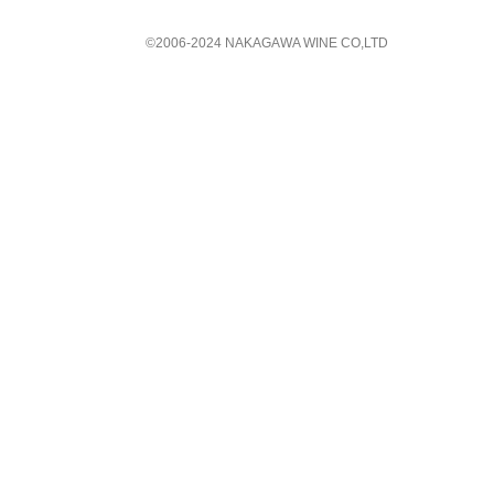
©︎2006-2024 NAKAGAWA WINE CO,LTD