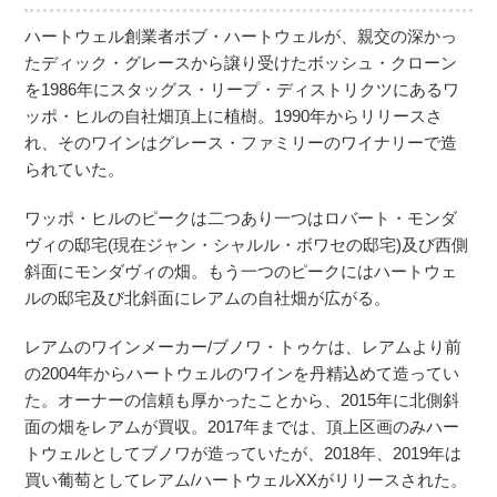
ハートウェル創業者ボブ・ハートウェルが、親交の深かっ
たディック・グレースから譲り受けたボッシュ・クローン
を1986年にスタッグス・リープ・ディストリクツにあるワ
ッポ・ヒルの自社畑頂上に植樹。1990年からリリースさ
れ、そのワインはグレース・ファミリーのワイナリーで造
られていた。
ワッポ・ヒルのピークは二つあり一つはロバート・モンダ
ヴィの邸宅(現在ジャン・シャルル・ボワセの邸宅)及び西側
斜面にモンダヴィの畑。もう一つのピークにはハートウェ
ルの邸宅及び北斜面にレアムの自社畑が広がる。
レアムのワインメーカー/ブノワ・トゥケは、レアムより前
の2004年からハートウェルのワインを丹精込めて造ってい
た。オーナーの信頼も厚かったことから、2015年に北側斜
面の畑をレアムが買収。2017年までは、頂上区画のみハー
トウェルとしてブノワが造っていたが、2018年、2019年は
買い葡萄としてレアム/ハートウェルXXがリリースされた。