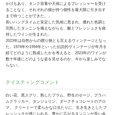
かげもあり、タンク容量や天候によるプレッシャーを受け
ることなく、それぞれの畑が持つ個性を最大限に引き出す
まで待つことができた。」
長いハングタイムと安定した気候に恵まれ、優れた色調と
完熟したタンニンを備えながらも、酸とフレッシュさを維
持したワインが生まれた。
2023年は自然からの贈り物とも言えるヴィンテージとなっ
た。1974年や1994年といった伝説的ヴィンテージが年月を
経てどのように熟成したかを考えると、2023年のワインが
数十年後にどのような姿を見せるのか、今から楽しみでな
らない。
テイスティングコメント
白い花、黒スグリ、熟したプラム、野生のセージ、グラハ
ムクラッカー、タンジェリン、ダークチョコレートのアロ
マ。 クリーミーで柔らかな口当たりに、生き生きとしたフ
レッシュさが感じられる。豊かに広がるタンニンが長い余