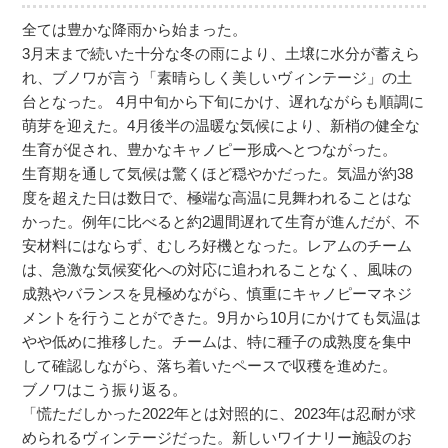
全ては豊かな降雨から始まった。
3月末まで続いた十分な冬の雨により、土壌に水分が蓄えら
れ、ブノワが言う「素晴らしく美しいヴィンテージ」の土
台となった。 4月中旬から下旬にかけ、遅れながらも順調に
萌芽を迎えた。4月後半の温暖な気候により、新梢の健全な
生育が促され、豊かなキャノピー形成へとつながった。
生育期を通して気候は驚くほど穏やかだった。気温が約38
度を超えた日は数日で、極端な高温に見舞われることはな
かった。例年に比べると約2週間遅れて生育が進んだが、不
安材料にはならず、むしろ好機となった。レアムのチーム
は、急激な気候変化への対応に追われることなく、風味の
成熟やバランスを見極めながら、慎重にキャノピーマネジ
メントを行うことができた。9月から10月にかけても気温は
やや低めに推移した。チームは、特に種子の成熟度を集中
して確認しながら、落ち着いたペースで収穫を進めた。
ブノワはこう振り返る。
「慌ただしかった2022年とは対照的に、2023年は忍耐が求
められるヴィンテージだった。新しいワイナリー施設のお