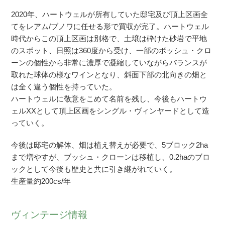
2020年、ハートウェルが所有していた邸宅及び頂上区画全
てをレアム/ブノワに任せる形で買収が完了。ハートウェル
時代からこの頂上区画は別格で、土壌は砕けた砂岩で平地
のスポット、日照は360度から受け、一部のボッシュ・クロ
ーンの個性から非常に濃厚で凝縮していながらバランスが
取れた球体の様なワインとなり、斜面下部の北向きの畑と
は全く違う個性を持っていた。
ハートウェルに敬意をこめて名前を残し、今後もハートウ
ェルXXとして頂上区画をシングル・ヴィンヤードとして造
っていく。
今後は邸宅の解体、畑は植え替えが必要で、5ブロック2ha
まで増やすが、ブッシュ・クローンは移植し、0.2haのブロ
ックとして今後も歴史と共に引き継がれていく。
生産量約200cs/年
ヴィンテージ情報