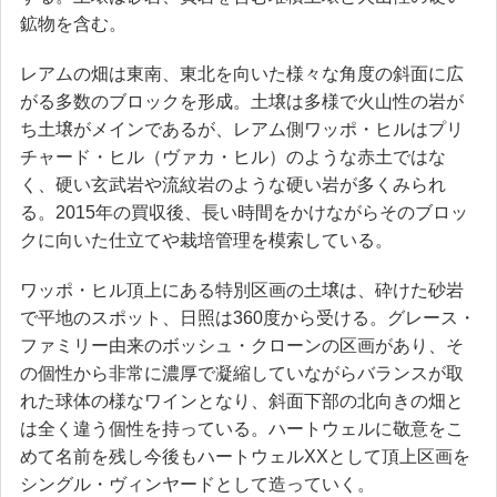
鉱物を含む。
レアムの畑は東南、東北を向いた様々な角度の斜面に広
がる多数のブロックを形成。土壌は多様で火山性の岩が
ち土壌がメインであるが、レアム側ワッポ・ヒルはプリ
チャード・ヒル（ヴァカ・ヒル）のような赤土ではな
く、硬い玄武岩や流紋岩のような硬い岩が多くみられ
る。2015年の買収後、長い時間をかけながらそのブロッ
クに向いた仕立てや栽培管理を模索している。
ワッポ・ヒル頂上にある特別区画の土壌は、砕けた砂岩
で平地のスポット、日照は360度から受ける。グレース・
ファミリー由来のボッシュ・クローンの区画があり、そ
の個性から非常に濃厚で凝縮していながらバランスが取
れた球体の様なワインとなり、斜面下部の北向きの畑と
は全く違う個性を持っている。ハートウェルに敬意をこ
めて名前を残し今後もハートウェルXXとして頂上区画を
シングル・ヴィンヤードとして造っていく。