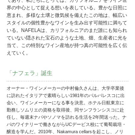
であり、私たちにとっては、カリフォルニアをワイン世
界の中心として捉える想いを表している。豊かな日照に
恵まれ、多様な土壌と微気候を備えたこの地は、幅広い
スタイルの個性豊かなワインを生み出す可能性に満ちて
いる。NAFELAは、カリフォルニアのまだ誰にも知られ
ていない隠された宝石のような土地、畑、生産者に光を
当て、この特別なワイン産地が持つ真の可能性を広く伝
えていく。
「ナフェラ」誕生
オーナー・ワインメーカーの中村倫久さんは、大学卒業後
に訪れたイタリアで素晴らしい1981年のバルバレスコに出
会い、ワインメーカーになる事を決意。ホテル日航東京に
勤務しソムリエの資格を取得後、同サンフランシスコに赴
任し、毎週末ナパやソノマを訪れる生活を2年間送った。ナ
パのワイナリーで働きながらUCデービス校にて葡萄栽培・
醸造を学んだ。2010年、Nakamura cellarsを起こし、ノリ