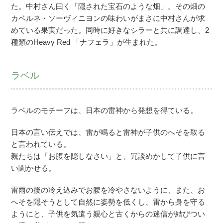
た。中村さん曰く「隠された宝石のような畑」。その畑の
カベルネ・ソーヴィニヨンの味わいがまさに中村さんが求
めている果実だった。同時に好きなシラーと共に調達し、2
種類のHeavy Red 「ナフェラ」が生まれた。
ラベル
ラベルのモチーフは、日本の雷神から発想を得ている。
日本の言い伝えでは、雷が鳴ると雷神が子供のへそを取る
と言われている。
親たちは「お腹を隠しなさい」と、冗談めかして子供に言
い聞かせる。
雷雨の後の冷え込みでお腹を冷やさないように、また、お
へそを隠そうとして自然に姿勢を低くし、雷から身を守る
ようにと、子供を気遣う親心と古くからの迷信が結びつい