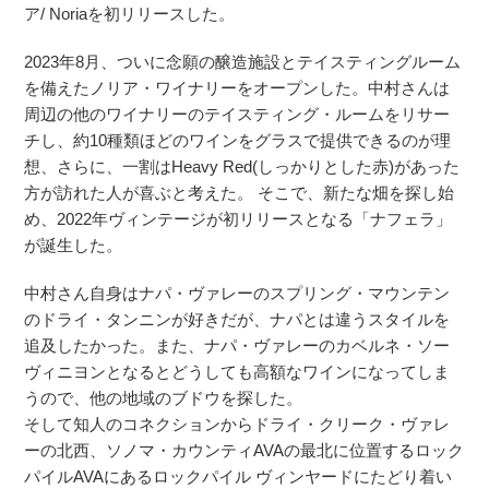
ア/ Noriaを初リリースした。
2023年8月、ついに念願の醸造施設とテイスティングルーム
を備えたノリア・ワイナリーをオープンした。中村さんは
周辺の他のワイナリーのテイスティング・ルームをリサー
チし、約10種類ほどのワインをグラスで提供できるのが理
想、さらに、一割はHeavy Red(しっかりとした赤)があった
方が訪れた人が喜ぶと考えた。 そこで、新たな畑を探し始
め、2022年ヴィンテージが初リリースとなる「ナフェラ」
が誕生した。
中村さん自身はナパ・ヴァレーのスプリング・マウンテン
のドライ・タンニンが好きだが、ナパとは違うスタイルを
追及したかった。また、ナパ・ヴァレーのカベルネ・ソー
ヴィニヨンとなるとどうしても高額なワインになってしま
うので、他の地域のブドウを探した。
そして知人のコネクションからドライ・クリーク・ヴァレ
ーの北西、ソノマ・カウンティAVAの最北に位置するロック
パイルAVAにあるロックパイル ヴィンヤードにたどり着い