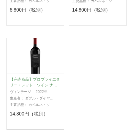
主要品種：
カベルネ・ソー
主要品種：
カベルネ・ソー
ヴィニヨン
ヴィニヨン
8,800円（税別）
14,800円（税別）
【完売商品】プロプライエタ
リー・レッド・ワイン ナ
パ・ヴァレー 2022
ヴィンテージ：
2022年
生産者：
ダブル・ダイヤモ
ンド
主要品種：
カベルネ・ソー
ヴィニヨン
14,800円（税別）