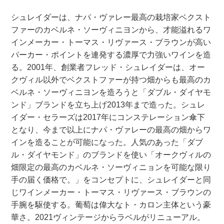
シュレイダーは、ナパ・ヴァレー最高の栽培家ベクスト
ファーのカベルネ・ソーヴィニヨンから、才能溢れるワ
インメーカー・トーマス・リヴァース・ブラウンが高い
パーカー・ポイントを連発する濃厚で力強いワインを造
る。2001年、創業者フレッド・シュレイダーは、オー
クヴィル以外でベクストファーが持つ畑からも最高のカ
ベルネ・ソーヴィニヨンを造ろうと「ダブル・ダイヤモ
ンド」ブランドを立ち上げ2013年まで造った。シュレ
イダー・セラーズは2017年にコンステレーション傘下
となり、今まで以上にナパ・ヴァレーの最高の畑からワ
インを造ることが可能になった。人気のあった「ダブ
ル・ダイヤモンド」のブランドを使い「オークヴィルの
畑限定の最高のカベルネ・ソーヴィニョンを可能な限り
手の届く価格で。」をコンセプトに、シュレイダーと同
じワインメーカー・トーマス・リヴァース・ブラウンの
手腕を駆使する。葡萄は偉大なト・カロン主体という豪
華さ。2021ヴィンテージからラベルがリニューアル。