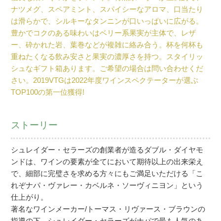
ナツメグ、スペアミント、スパイシーなアロマ、口当たり
は滑らかで、シルキーなタンニンが口いっぱいに広がる。
豊かでコクのある味わいはベリー系果実が主体で、レザ
ー、砕かれた岩、葉巻などが複雑に絡み合う。杯を何杯も
重ねたくなる飲み安さと果実の濃厚さを持つ。スタイリッ
シュなギフト箱あります。ご希望の場合は問い合わせくだ
さい。2019VTGは2022年度ワインスペクテーターが選ぶ
TOP100の第一位獲得!
ストーリー
シュレイダー・セラーズの創業者が造るダブル・ダイヤモ
ンドは、ワインの要素が全てにおいて期待以上の出来栄え
で、細部に完璧さを求める方々にもご満足いただける「こ
れぞナパ・ヴァレー・カベルネ・ソーヴィニヨン」という
仕上がり。
著名なワインメーカー/トーマス・リヴァース・ブラウンの
指導の下、シュレイダー・セラーズがナパで最も人気のあ