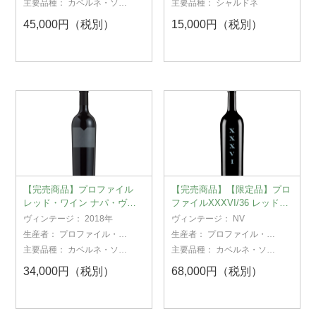
主要品種：
カベルネ・ソー
主要品種：
シャルドネ
ヴィニヨン
45,000円（税別）
15,000円（税別）
【完売商品】プロファイル
【完売商品】【限定品】プロ
レッド・ワイン ナパ・ヴァ
ファイルXXXVI/36 レッド・
レー 2018
ワイン ナパ・ヴァレー NV
ヴィンテージ：
2018年
ヴィンテージ：
NV
生産者：
プロファイル・コ
生産者：
プロファイル・コ
レクション
レクション
主要品種：
カベルネ・ソー
主要品種：
カベルネ・ソー
ヴィニヨン
ヴィニヨン
34,000円（税別）
68,000円（税別）