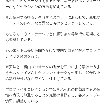
るのか、ピジャージュをするのか、はたまたポンプオーバ
ーかなどセラシオンの方法を変えている。
また使用する樽も、それぞれのロットにあわせて、産地や
トーストのレベルなど異なるものをセレクトしている。
もちろん、ヴィンテージごとに澱引きや樽熟成の期間など
も調整している。
シルエットは長い時間をかけて樽内で自然発酵とマロラク
ティック発酵を行う。
果実味と、樽由来のオークの香がお互いによく溶け合うよ
うカスタマイズされたフレンチオークを使用し、10年以上
の熟成が可能な白ワインに仕上げている。
プロファイルコレクションではそれぞれの葡萄畑固有の個
性を表現し尊重することを究極の目標とし、各ステップを
慎重に調整している。