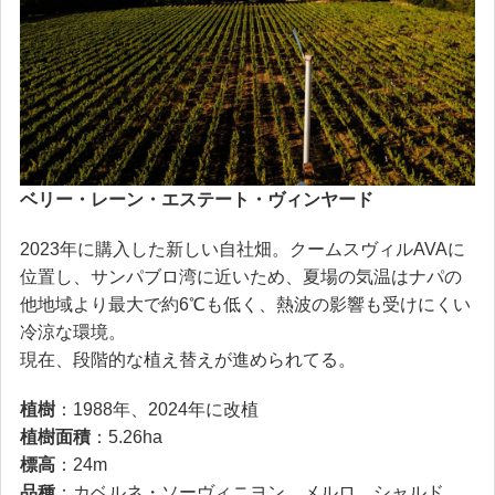
ベリー・レーン・エステート・ヴィンヤード
2023年に購入した新しい自社畑。クームスヴィルAVAに
位置し、サンパブロ湾に近いため、夏場の気温はナパの
他地域より最大で約6℃も低く、熱波の影響も受けにくい
冷涼な環境。
現在、段階的な植え替えが進められてる。
植樹
：1988年、2024年に改植
植樹面積
：5.26ha
標高
：24m
品種
：カベルネ・ソーヴィニヨン、メルロ、シャルド