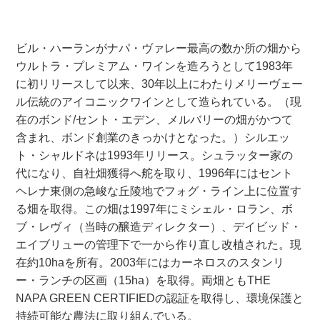
ビル・ハーランがナパ・ヴァレー最高の数か所の畑から
ウルトラ・プレミアム・ワインを造ろうとして1983年
に初リリースして以来、30年以上にわたりメリーヴェー
ル伝統のアイコニックワインとして造られている。（現
在のボンド/セント・エデン、メルバリーの畑がかつて
含まれ、ボンド創業のきっかけとなった。）シルエッ
ト・シャルドネは1993年リリース。シュラッター家の
代になり、自社畑獲得へ舵を取り、1996年にはセント
ヘレナ東側の急峻な丘陵地でフォグ・ライン上に位置す
る畑を取得。この畑は1997年にミシェル・ロラン、ボ
ブ・レヴィ（当時の醸造ディレクター）、デイビッド・
エイブリューの管理下で一から作り直し改植された。現
在約10haを所有。2003年にはカーネロスのスタンリ
ー・ランチの区画（15ha）を取得。両畑ともTHE
NAPA GREEN CERTIFIEDの認証を取得し、環境保護と
持続可能な農法に取り組んでいる。