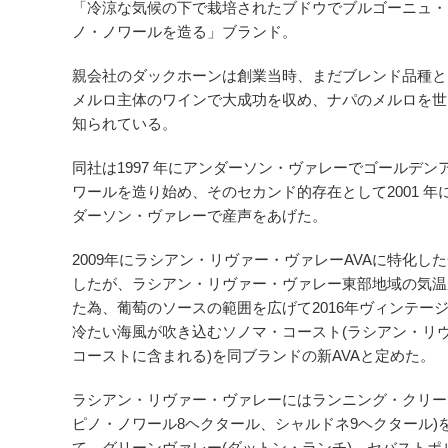
「冷涼な気候の下で栽培されたブドウでブルゴーニュ・
ノ・ノワールを造る」ブランド。
親会社のダックホーンは創業当時、まだブレンド品種と
メルロ主体のワインで大成功を収め、ナパのメルロを世
知られている。
同社は1997 年にアンダーソン・ヴァレーでゴールデ
ワールを造り始め、そのセカンド的存在として2001 
ダーソン・ヴァレーで産声をあげた。
2009年にラシアン・リヴァー・ヴァレーAVAに特化し
したが、ラシアン・リヴァー・ヴァレー東部地域の気温
た為、葡萄のソースの範囲を広げて2016年ヴィンテー
冷たい海風が吹き込むソノマ・コースト(ラシアン・リ
コーストに含まれる)を同ブランドの新AVAと定めた。
ラシアン・リヴァー・ヴァレーにはランニング・クリー
ピノ・ノワール8ヘクタール、シャルドネ9ヘクタール)
て、グリーンヴァレー(ダットン・ランチ)、セバスト