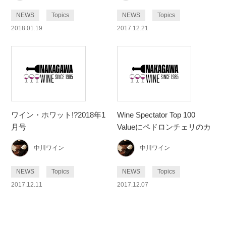
NEWS
Topics
NEWS
Topics
2018.01.19
2017.12.21
ワイン・ホワット!?2018年1
Wine Spectator Top 100
月号
Valueにペドロンチェリのカ
ベルネ・ソーヴィニヨン
中川ワイン
中川ワイン
スリー・ヴィンヤーズとソ
ーヴィニヨン・ブラン イ
NEWS
Topics
NEWS
Topics
ースト・サイド・ヴィンヤ
2017.12.11
2017.12.07
ーズが選ばれました