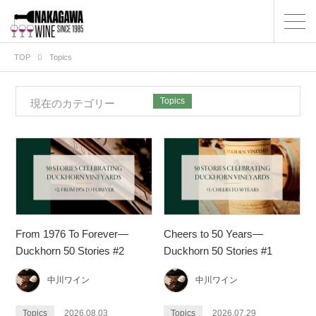
TOP
Topics
Topics
現在のカテゴリー
From 1976 To Forever—
Cheers to 50 Years—
Duckhorn 50 Stories #2
Duckhorn 50 Stories #1
中川ワイン
中川ワイン
Topics
2026.08.03
Topics
2026.07.29