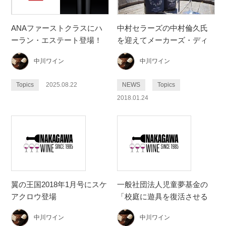
ANAファーストクラスにハ
中村セラーズの中村倫久氏
ーラン・エステート登場！
を迎えてメーカーズ・ディ
ナーをグランドニッコー東
中川ワイン
中川ワイン
京台場で開催します
Topics
2025.08.22
NEWS
Topics
2018.01.24
翼の王国2018年1月号にスケ
一般社団法人児童夢基金の
アクロウ登場
「校庭に遊具を復活させる
プロジェクト」に賛同し協
中川ワイン
中川ワイン
賛しました