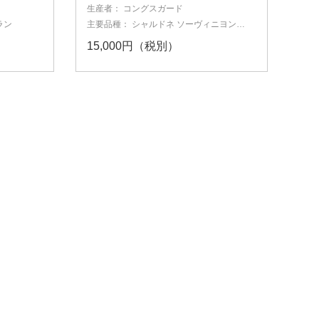
生産者：
コングスガード
ラン
主要品種：
シャルドネ
ソーヴィニヨン・
ブラン
ヴィオニエ
15,000円（税別）