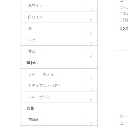
コー
赤ワイン
ヴィ
生産
白ワイン
ト・
主要
泡
4,
ロゼ
甘口
味わい
ライト・ボディ
ミディアム・ボディ
フル・ボディ
容量
ソー
750ml
コー