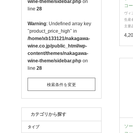
wine-theme/sidebar.php
on
コー
line
28
ヴィ
生産
Warning
: Undefined array key
主要
"product_price_high" in
4,
/home/xb133121/nakagawa-
wine.co.jp/public_html/wp-
content/themes/nakagawa-
wine-theme/sidebar.php
on
line
28
検索条件を変更
カテゴリから探す
ソー
タイプ