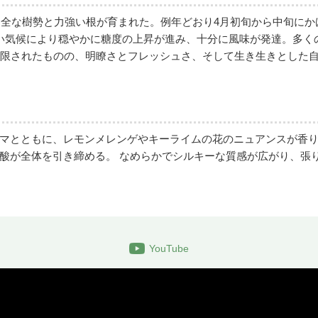
、健全な樹勢と力強い根が育まれた。例年どおり4月初旬から中旬に
い気候により穏やかに糖度の上昇が進み、十分に風味が発達。多く
制限されたものの、明瞭さとフレッシュさ、そして生き生きとした
マとともに、レモンメレンゲやキーライムの花のニュアンスが香り
酸が全体を引き締める。 なめらかでシルキーな質感が広がり、張
YouTube