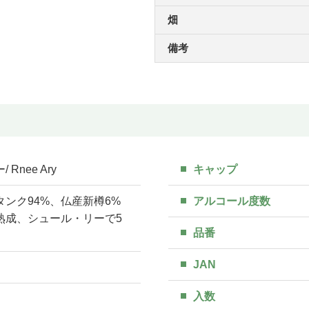
畑
備考
Rnee Ary
キャップ
ンク94%、仏産新樽6%
アルコール度数
熟成、シュール・リーで5
品番
JAN
入数