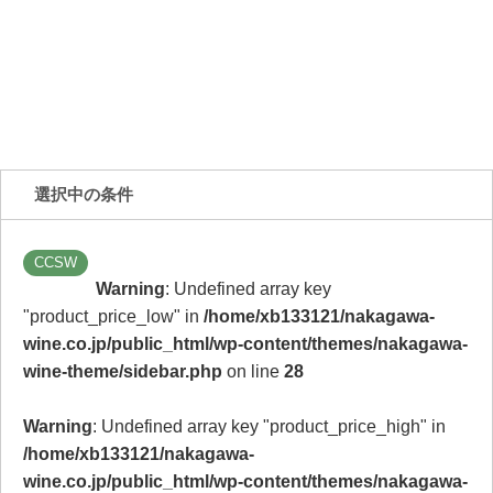
選択中の条件
CCSW
Warning
: Undefined array key
"product_price_low" in
/home/xb133121/nakagawa-
wine.co.jp/public_html/wp-content/themes/nakagawa-
wine-theme/sidebar.php
on line
28
Warning
: Undefined array key "product_price_high" in
/home/xb133121/nakagawa-
wine.co.jp/public_html/wp-content/themes/nakagawa-