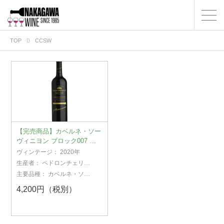
TOP
CCSW
【完売商品】カベルネ・ソー
ヴィニヨン ブロック007 ド
ライ・クリーク・ヴァレー
ヴィンテージ：
2020年
2020
生産者：
ペドロンチェリ・
ワイナリー
主要品種：
カベルネ・ソー
ヴィニヨン
4,200円（税別）