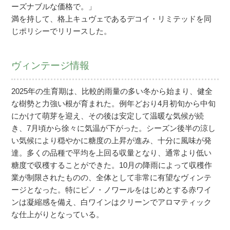
ーズナブルな価格で。」
満を持して、格上キュヴェであるデコイ・リミテッドを同
じポリシーでリリースした。
ヴィンテージ情報
2025年の生育期は、比較的雨量の多い冬から始まり、健全
な樹勢と力強い根が育まれた。例年どおり4月初旬から中旬
にかけて萌芽を迎え、その後は安定して温暖な気候が続
き、7月頃から徐々に気温が下がった。シーズン後半の涼し
い気候により穏やかに糖度の上昇が進み、十分に風味が発
達。多くの品種で平均を上回る収量となり、通常より低い
糖度で収穫することができた。10月の降雨によって収穫作
業が制限されたものの、全体として非常に有望なヴィンテ
ージとなった。特にピノ・ノワールをはじめとする赤ワイ
ンは凝縮感を備え、白ワインはクリーンでアロマティック
な仕上がりとなっている。