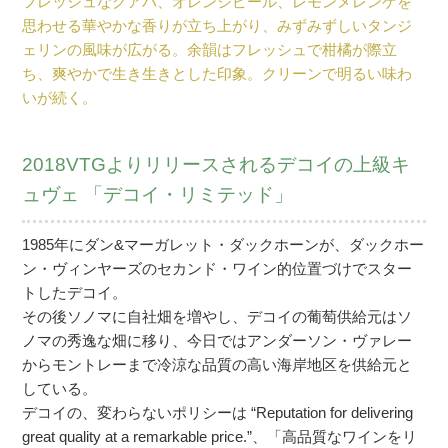
フレッシュなグアバ、オレンジピール、レモンメレンゲを
思わせる華やかな香りが立ち上がり、みずみずしいタンジ
ェリンの風味が広がる。余韻はフレッシュで柑橘が際立
ち、爽やかで生き生きとした印象。クリーンで明るい味わ
いが続く。
2018VTGよりリリースされるデコイの上級キ
ュヴェ 「デコイ・リミテッド」
1985年にダン&マーガレット・ダックホーンが、ダックホー
ン・ヴィンヤーズのセカンド・ワイン的位置づけでスター
トしたデコイ。
その後ソノマに自社畑を増やし、デコイの葡萄供給元はソ
ノマの秀逸な畑に移り、今日ではアンダーソン・ヴァレー
からモントレーまで冷涼な品質の高い海岸地区を供給元と
している。
デコイの、変わらないポリシーは “Reputation for delivering
great quality at a remarkable price.”、「高品質なワインをリ