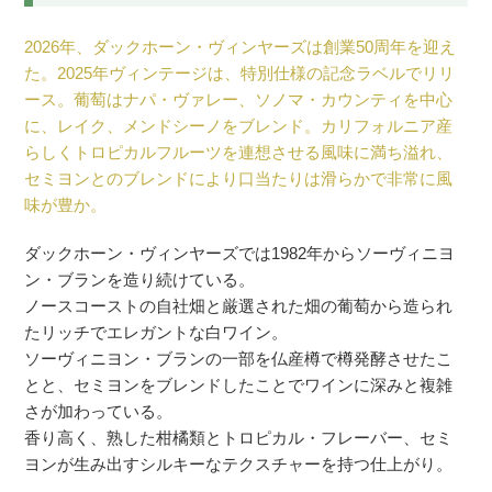
2026年、ダックホーン・ヴィンヤーズは創業50周年を迎え
た。2025年ヴィンテージは、特別仕様の記念ラベルでリリ
ース。葡萄はナパ・ヴァレー、ソノマ・カウンティを中心
に、レイク、メンドシーノをブレンド。カリフォルニア産
らしくトロピカルフルーツを連想させる風味に満ち溢れ、
セミヨンとのブレンドにより口当たりは滑らかで非常に風
味が豊か。
ダックホーン・ヴィンヤーズでは1982年からソーヴィニヨ
ン・ブランを造り続けている。
ノースコーストの自社畑と厳選された畑の葡萄から造られ
たリッチでエレガントな白ワイン。
ソーヴィニヨン・ブランの一部を仏産樽で樽発酵させたこ
とと、セミヨンをブレンドしたことでワインに深みと複雑
さが加わっている。
香り高く、熟した柑橘類とトロピカル・フレーバー、セミ
ヨンが生み出すシルキーなテクスチャーを持つ仕上がり。