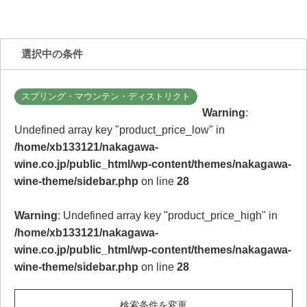
選択中の条件
スプリング・マウンテン・ディストリクト
Warning
:
Undefined array key "product_price_low" in
/home/xb133121/nakagawa-
wine.co.jp/public_html/wp-content/themes/nakagawa-
wine-theme/sidebar.php
on line
28
Warning
: Undefined array key "product_price_high" in
/home/xb133121/nakagawa-
wine.co.jp/public_html/wp-content/themes/nakagawa-
wine-theme/sidebar.php
on line
28
検索条件を変更