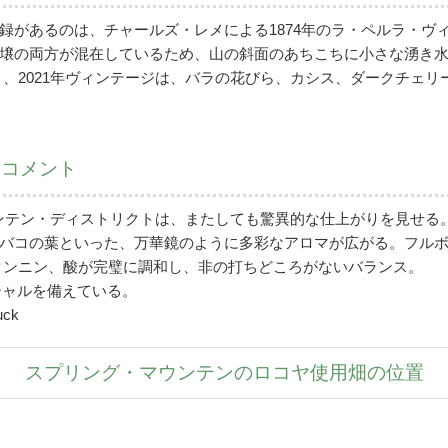
録があるのは、チャールズ・レメによる1874年のラ・ペルラ・ヴ
壌の両方が混在しているため、山の斜面のあちこちに小さな湧き水
り、2021年ヴィンテージは、バラの花びら、カシス、ダークチェ
・コメント
ウンテン・ディストリクトは、またしても驚異的な仕上がりを見せる
バコの葉といった、万華鏡のように多彩なアロマが広がる。フル
タンニン、酸が完璧に調和し、非の打ちどころがないバランス。
シャルを備えている。
uck
スプリング・マウンテンのロコヤ使用畑の位置