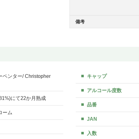
備考
ター/ Christopher
キャップ
アルコール度数
81%)にて22か月熟成
品番
ローム
JAN
入数