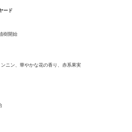
ヤード
・植樹開始
ク
タンニン、華やかな花の香り、赤系果実
始