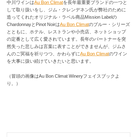
中川ワインは
Au Bon Climat
を長年最重要ブランドの一つと
して取り扱いをし、ジム・クレンデネン氏が弊社のために
造ってくれたオリジナル・ラベル商品Mission Labelの
ChardonnayとPinot Noirは
Au Bon Climat
のブルー・シリーズ
とともに、ホテル、レストランや小売店、ネットショップ
の定番として広く愛されています。長年のパートナーを突
然失った悲しみは言葉に表すことができませんが、ジムさ
んのご冥福を祈りつつ、かわらずに
Au Bon Climat
のワイン
を大事に扱い続けていきたいと思います。
（冒頭の画像はAu Bon Climat Wineryフェイスブックよ
り。）