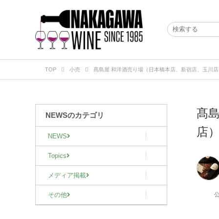
TOP
小売
髙島屋 和洋酒売り場（日本橋本店、新宿店、玉川
髙
NEWSのカテゴリ
店
NEWS
Topics
メディア掲載
その他
公