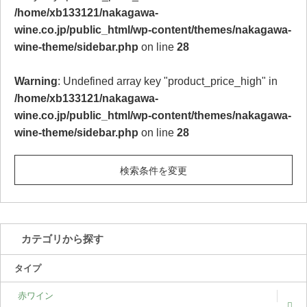
/home/xb133121/nakagawa-
wine.co.jp/public_html/wp-content/themes/nakagawa-
wine-theme/sidebar.php
on line
28
Warning
: Undefined array key "product_price_high" in
/home/xb133121/nakagawa-
wine.co.jp/public_html/wp-content/themes/nakagawa-
wine-theme/sidebar.php
on line
28
検索条件を変更
カテゴリから探す
タイプ
赤ワイン