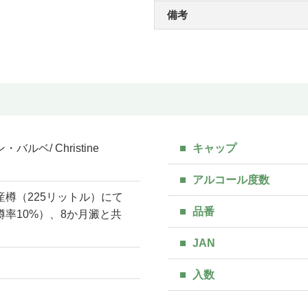
備考
バルベ/ Christine
キャップ
アルコール度数
産樽（225リットル）にて
品番
樽率10%）、8か月澱と共
JAN
入数