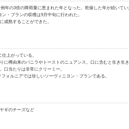
と、例年の3倍の降雨量に恵まれた年となった。乾燥した年が続いて
ヨン・ブランの収穫は9月中旬に行われた。
に成熟することができた。
に仕上がっている。
りに樽由来のバニラやトーストのニュアンス。口に含むと生き生
。口当たりは非常にクリーミー。
カリフォルニアでは珍しいソーヴィニヨン・ブランである。
ヤギのチーズなど