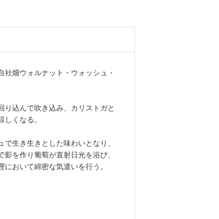
自社畑ウォルナット・ウォッシュ・
回り込んで吹き込み、カリストガと
涼しくなる。
ュで生き生きとした味わいとなり、
で影を作り葡萄が直射日光を浴び、
理において綿密な気遣いを行う。