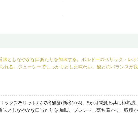
、旨味としなやかな口あたりを加味する。ボルドーのペサック・レオ
られる。ジューシーでしっかりとした味わい、酸とのバランスが良く
ク(225リットル)で樽醗酵(新樽10%)、8か月間澱と共に樽熟成
旨味としなやかな口当たりを 加味。ブレンドし落ち着かせ、収穫か