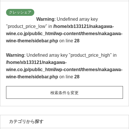
クレッシェア
Warning
: Undefined array key
"product_price_low" in
/home/xb133121/nakagawa-
wine.co.jp/public_html/wp-content/themes/nakagawa-
wine-theme/sidebar.php
on line
28
Warning
: Undefined array key "product_price_high" in
/home/xb133121/nakagawa-
wine.co.jp/public_html/wp-content/themes/nakagawa-
wine-theme/sidebar.php
on line
28
検索条件を変更
カテゴリから探す