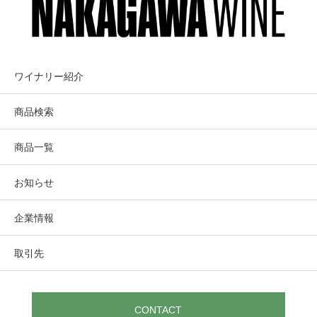
CRESCERE
クレッシェア
プラット・ヴィンヤードのピノ・ノワールは、カリフォル
ニアの他のどの畑よりもブルゴーニュ的な特徴を持つ。
例年より快活なヴィンテージ。
ソノマ極少・プレミアム・ブティック・
ワイナリー紹介
桑の実、ブルーベリー、プラムなどのウキウキするアロマ
ワイナリー。至極のアレキサンダー・ヴ
に始まり、バラの花びらやカーネーション、湿った石のニ
商品検索
ァレー自社畑とトップ評価畑からフィリ
ュアンス、そしてシナモンやジンジャーの香りが次々と立
ち現れます。
ップ・メルカが醸す
商品一覧
口に含むと、アメリカン・チェリー、タラゴン、マジョラ
ム、スパイスとともに、しっとりとしたアーシーなニュア
お知らせ
ンスが感じられる。
Alexander Valley, Sonoma Coast
企業情報
Crescere
クレッシェア
取引先
畑情報
CONTACT