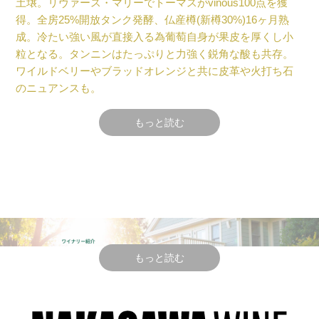
土壌。リヴァース・マリーでトーマスがvinous100点を獲
得。全房25%開放タンク発酵、仏産樽(新樽30%)16ヶ月熟
成。冷たい強い風が直接入る為葡萄自身が果皮を厚くし小
粒となる。タンニンはたっぷりと力強く鋭角な酸も共存。
ワイルドベリーやブラッドオレンジと共に皮革や火打ち石
のニュアンスも。
もっと読む
テクニカル情報
醸造
:手摘みで収穫、選別。開放発酵槽にて醗酵、全房比率
25%。野生酵母使用。
仏産樽(新樽比率30%)にて16ヶ月間熟成。
無濾過でボトリング
もっと読む
生産量
: 70 ケース
テイスティング・コメント