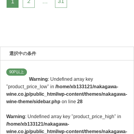
2
31
1
…
選択中の条件
90P以上
Warning
: Undefined array key
"product_price_low" in
/home/xb133121/nakagawa-
wine.co.jp/public_html/wp-content/themes/nakagawa-
wine-theme/sidebar.php
on line
28
Warning
: Undefined array key "product_price_high" in
/home/xb133121/nakagawa-
wine.co.jp/public_html/wp-content/themes/nakagawa-