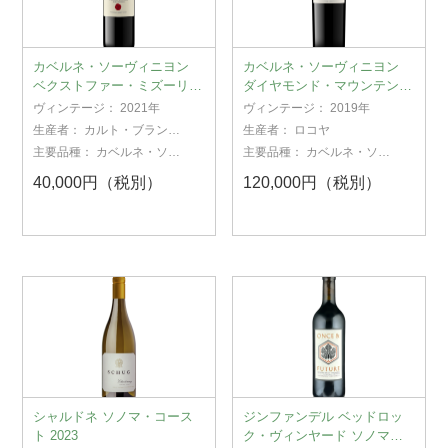
カベルネ・ソーヴィニヨン
カベルネ・ソーヴィニヨン
ベクストファー・ミズーリ・
ダイヤモンド・マウンテン
ホッパー・ヴィンヤード
ナパ・ヴァレー 2019
ヴィンテージ：
2021年
ヴィンテージ：
2019年
2021
生産者：
カルト・ブランシ
生産者：
ロコヤ
ュ
主要品種：
カベルネ・ソー
主要品種：
カベルネ・ソー
ヴィニヨン
ヴィニヨン
40,000円（税別）
120,000円（税別）
シャルドネ ソノマ・コース
ジンファンデル ベッドロッ
ト 2023
ク・ヴィンヤード ソノマ・