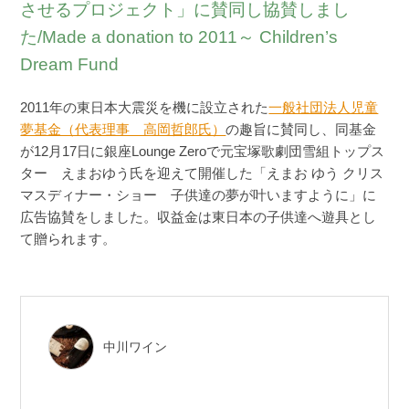
させるプロジェクト」に賛同し協賛しまし
た/Made a donation to 2011～ Children’s
Dream Fund
2011年の東日本大震災を機に設立された
一般社団法人児童
夢基金（代表理事 高岡哲郎氏）
の趣旨に賛同し、同基金
が12月17日に銀座Lounge Zeroで元宝塚歌劇団雪組トップス
ター えまおゆう氏を迎えて開催した「えまお ゆう クリス
マスディナー・ショー 子供達の夢が叶いますように」に
広告協賛をしました。収益金は東日本の子供達へ遊具とし
て贈られます。
中川ワイン