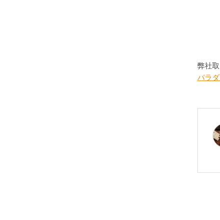
弊社取
パラダ