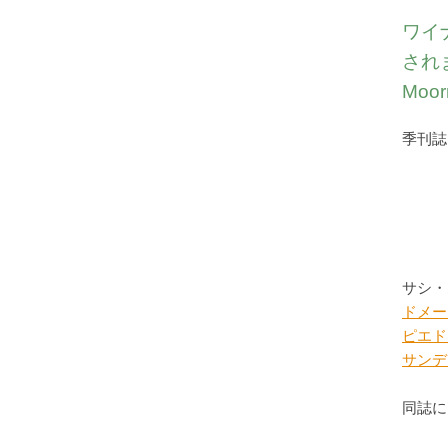
ワイ
されまし
Moor
季刊誌
サシ・
ドメー
ピエド
サンデ
同誌に