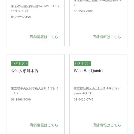
東京都中央区銀座8-2-8銀座高本ﾋﾞﾙ
2F
東京都新宿区西新宿3-7-1-2ﾊﾟｰｸ ﾊｲｱ
ｯﾄ 東京 52階
03-3572-0003
03-5323-3458
店舗情報はこちら
店舗情報はこちら
レストラン
レストラン
今半人形町本店
Wine Bar Quintet
東京都中央区日本橋人形町２丁目９
東京都品川区西五反田7-8-9 puit en
−１２
pierre A棟 1F
03-3666-7006
03-6420-0747
店舗情報はこちら
店舗情報はこちら