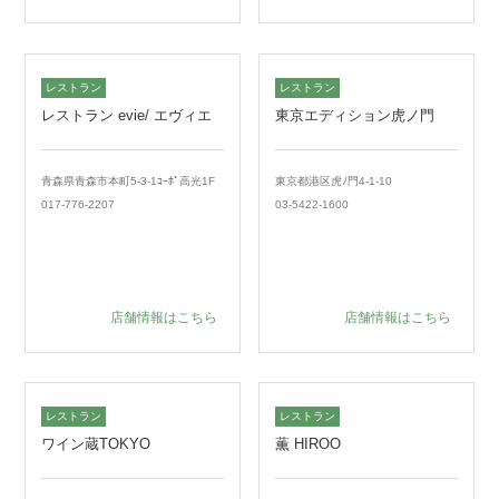
レストラン
レストラン
レストラン evie/ エヴィエ
東京エディション虎ノ門
青森県青森市本町5-3-1ｺｰﾎﾟ高光1F
東京都港区虎ﾉ門4-1-10
017-776-2207
03-5422-1600
店舗情報はこちら
店舗情報はこちら
レストラン
レストラン
ワイン蔵TOKYO
薫 HIROO