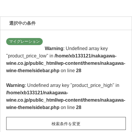
選択中の条件
マイグレーション
Warning
: Undefined array key
"product_price_low" in
/home/xb133121/nakagawa-
wine.co.jp/public_html/wp-content/themes/nakagawa-
wine-theme/sidebar.php
on line
28
Warning
: Undefined array key "product_price_high" in
/home/xb133121/nakagawa-
wine.co.jp/public_html/wp-content/themes/nakagawa-
wine-theme/sidebar.php
on line
28
検索条件を変更