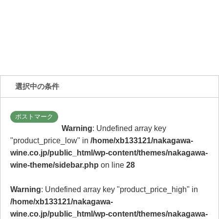
選択中の条件
ポストマーク
Warning
: Undefined array key
"product_price_low" in
/home/xb133121/nakagawa-
wine.co.jp/public_html/wp-content/themes/nakagawa-
wine-theme/sidebar.php
on line
28
Warning
: Undefined array key "product_price_high" in
/home/xb133121/nakagawa-
wine.co.jp/public_html/wp-content/themes/nakagawa-