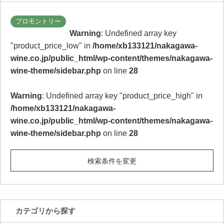
プロモントリー
Warning
: Undefined array key
"product_price_low" in
/home/xb133121/nakagawa-
wine.co.jp/public_html/wp-content/themes/nakagawa-
wine-theme/sidebar.php
on line
28
Warning
: Undefined array key "product_price_high" in
/home/xb133121/nakagawa-
wine.co.jp/public_html/wp-content/themes/nakagawa-
wine-theme/sidebar.php
on line
28
検索条件を変更
カテゴリから探す