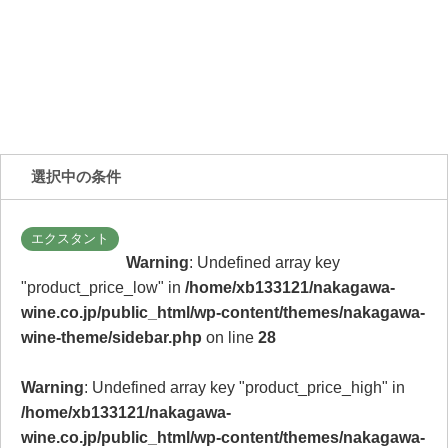
選択中の条件
エクスタント
Warning
: Undefined array key
"product_price_low" in
/home/xb133121/nakagawa-
wine.co.jp/public_html/wp-content/themes/nakagawa-
wine-theme/sidebar.php
on line
28
Warning
: Undefined array key "product_price_high" in
/home/xb133121/nakagawa-
wine.co.jp/public_html/wp-content/themes/nakagawa-