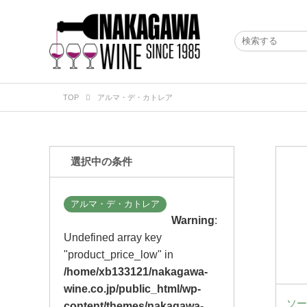
TOP
アルマ・デ・カトレア
選択中の条件
アルマ・デ・カトレア
Warning
:
Undefined array key
"product_price_low" in
/home/xb133121/nakagawa-
wine.co.jp/public_html/wp-
ソー
content/themes/nakagawa-