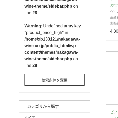
カウ
wine-theme/sidebar.php
on
ヴィ
line
28
生産
主要
Warning
: Undefined array key
4,
"product_price_high" in
/home/xb133121/nakagawa-
wine.co.jp/public_html/wp-
content/themes/nakagawa-
wine-theme/sidebar.php
on
line
28
検索条件を変更
カテゴリから探す
ピノ
タイプ