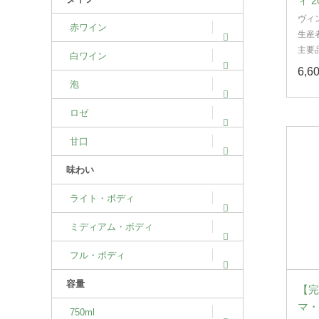
ィ 2
ヴィ
赤ワイン
生産
主要
白ワイン
6,
泡
ロゼ
甘口
味わい
ライト・ボディ
ミディアム・ボディ
フル・ボディ
容量
【完
マ・
750ml