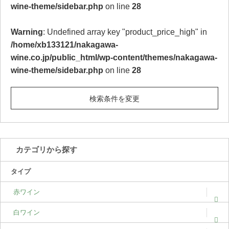
wine-theme/sidebar.php
on line
28
Warning
: Undefined array key "product_price_high" in
/home/xb133121/nakagawa-
wine.co.jp/public_html/wp-content/themes/nakagawa-
wine-theme/sidebar.php
on line
28
検索条件を変更
カテゴリから探す
タイプ
赤ワイン
白ワイン