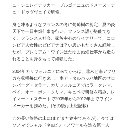
ュ・シュレイデッカー、ブルゴーニュのドメーヌ・デ
ュ・ドゥヴヴェイで研修。
身も凍るようなフランスの冬に葡萄樹の剪定、夏の炎
天下で一日中畑仕事を行い、フランス語が堪能でな
く、フランス人社会、家族中心のワイナリーで、コロ
ンビア人女性のビビアナは辛い思いもたくさん経験し
たが、プレミアム・ワインはたゆまぬ畑仕事から造ら
れることを身をもって経験した。
2004年カリフォルニアに来てからは、北米と南アフリ
カを収穫毎に行き来し、南ア・タルバッハ地区のサロ
ンバーグ・セラー、カリフォルニアではラ・クレマ、
ペイ、オー・ボン・クリマ、キュペで研修を積み、レ
イマー・エステートで2009年から2012年までワイン
メーカーを務めた。(その後は上記記載)
この長い旅路の末に(まだまだ途中であるが)、今では
ソノマでシャルドネ&ピノ・ノワールを造る第一人