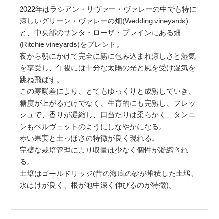
2022年はラシアン・リヴァー・ヴァレーの中でも特に
涼しいグリーン・ヴァレーの畑(Wedding vineyards)
と、中央部のサンタ・ローザ・プレインにある畑
(Ritchie vineyards)をブレンド。
夜から朝にかけて完全に霧に包み込まれ涼しさと湿気
を享受し、午後には十分な太陽の光と風を受け湿気を
跳ね飛ばす。
この寒暖差により、とてもゆっくりと成熟していき、
糖度が上がるだけでなく、生育的にも完熟し、フレッ
シュで、香りが凝縮し、口当たりは柔らかく、タンニ
ンもベルヴェットのようにしなやかになる。
赤い果実と土っぽさの特徴が良く現れる。
完璧な栽培管理により収量は少なく個性が凝縮され
る。
土壌はゴールドリッジ(昔の海底の砂が堆積した土壌、
水はけが良く、根が地中深く伸びるのが特徴)。