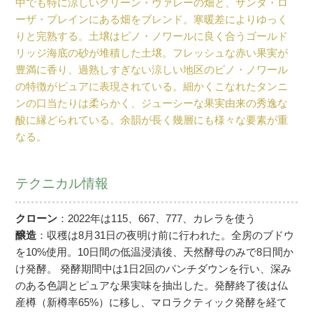
中でも特に涼しいグリーン・ヴァレーの畑と、サンタ・ロ
ーザ・プレインにある畑をブレンド。寒暖差によりゆっく
りと完熟する。土壌はピノ・ノワールに良く合うゴールド
リッジ海底の砂が堆積した土壌。フレッシュな赤い果実が
豊満に香り、過熟しすぎない涼しい地区のピノ・ノワール
の特徴がピュアに表現されている。細かくこなれたタンニ
ンの口当たりは柔らかく、ジューシーな果実由来の秀逸な
酸に縁どられている。余韻が長く幾層にも様々な要素が重
なる。
テクニカル情報
クローン
：2022年は115、667、777、カレラを使う
醸造
：収穫は8月31日の夜明け前に行われた。全房のブドウ
を10%使用。10日間の低温浸漬後、天然酵母のみで8日間か
け発酵。 発酵期間中は1日2回のパンチダウンを行い、深み
のある色調とピュアな果実味を抽出した。発酵終了後は仏
産樽（新樽率65%）に移し、マロラクティック発酵を経て