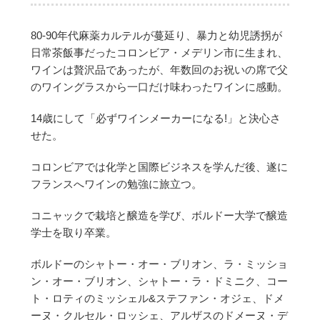
80-90年代麻薬カルテルが蔓延り、暴力と幼児誘拐が
日常茶飯事だったコロンビア・メデリン市に生まれ、
ワインは贅沢品であったが、年数回のお祝いの席で父
のワイングラスから一口だけ味わったワインに感動。
14歳にして「必ずワインメーカーになる!」と決心さ
せた。
コロンビアでは化学と国際ビジネスを学んだ後、遂に
フランスへワインの勉強に旅立つ。
コニャックで栽培と醸造を学び、ボルドー大学で醸造
学士を取り卒業。
ボルドーのシャトー・オー・ブリオン、ラ・ミッショ
ン・オー・ブリオン、シャトー・ラ・ドミニク、コー
ト・ロティのミッシェル&ステファン・オジェ、ドメ
ーヌ・クルセル・ロッシェ、アルザスのドメーヌ・デ