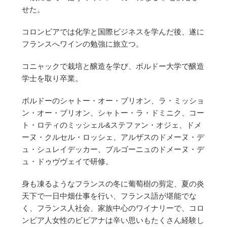
せた。
コロンビアでは化学と国際ビジネスを学んだ後、遂に
フランスへワインの勉強に旅立つ。
コニャックで栽培と醸造を学び、ボルドー大学で醸造
学士を取り卒業。
ボルドーのシャトー・オー・ブリオン、ラ・ミッショ
ン・オー・ブリオン、シャトー・ラ・ドミニク、コー
ト・ロティのミッシェル&ステファン・オジェ、ドメ
ーヌ・クルセル・ロッシェ、アルザスのドメーヌ・デ
ュ・シュレイデッカー、ブルゴーニュのドメーヌ・デ
ュ・ドゥヴヴェイで研修。
身も凍るようなフランスの冬に葡萄樹の剪定、夏の炎
天下で一日中畑仕事を行い、フランス語が堪能でな
く、フランス人社会、家族中心のワイナリーで、コロ
ンビア人女性のビビアナは辛い思いもたくさん経験し