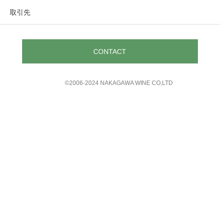
取引先
CONTACT
©︎2006-2024 NAKAGAWA WINE CO,LTD