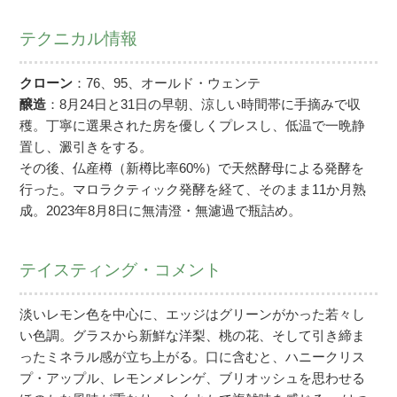
テクニカル情報
クローン
：76、95、オールド・ウェンテ
醸造
：8月24日と31日の早朝、涼しい時間帯に手摘みで収
穫。丁寧に選果された房を優しくプレスし、低温で一晩静
置し、澱引きをする。
その後、仏産樽（新樽比率60%）で天然酵母による発酵を
行った。マロラクティック発酵を経て、そのまま11か月熟
成。2023年8月8日に無清澄・無濾過で瓶詰め。
テイスティング・コメント
淡いレモン色を中心に、エッジはグリーンがかった若々し
い色調。グラスから新鮮な洋梨、桃の花、そして引き締ま
ったミネラル感が立ち上がる。口に含むと、ハニークリス
プ・アップル、レモンメレンゲ、ブリオッシュを思わせる