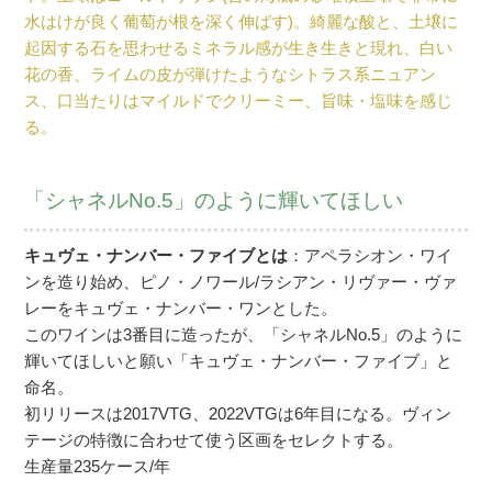
水はけが良く葡萄が根を深く伸ばす)。綺麗な酸と、土壌に
起因する石を思わせるミネラル感が生き生きと現れ、白い
花の香、ライムの皮が弾けたようなシトラス系ニュアン
ス、口当たりはマイルドでクリーミー、旨味・塩味を感じ
る。
「シャネルNo.5」のように輝いてほしい
キュヴェ・ナンバー・ファイブとは
：アペラシオン・ワイ
ンを造り始め、ピノ・ノワール/ラシアン・リヴァー・ヴァ
レーをキュヴェ・ナンバー・ワンとした。
このワインは3番目に造ったが、「シャネルNo.5」のように
輝いてほしいと願い「キュヴェ・ナンバー・ファイブ」と
命名。
初リリースは2017VTG、2022VTGは6年目になる。ヴィン
テージの特徴に合わせて使う区画をセレクトする。
生産量235ケース/年