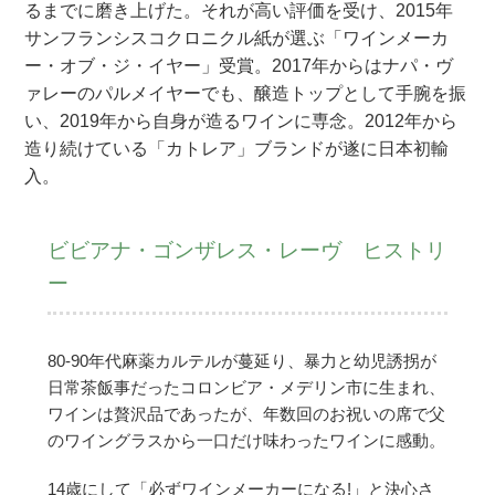
るまでに磨き上げた。それが高い評価を受け、2015年
サンフランシスコクロニクル紙が選ぶ「ワインメーカ
ー・オブ・ジ・イヤー」受賞。2017年からはナパ・ヴ
ァレーのパルメイヤーでも、醸造トップとして手腕を振
い、2019年から自身が造るワインに専念。2012年から
造り続けている「カトレア」ブランドが遂に日本初輸
入。
ビビアナ・ゴンザレス・レーヴ ヒストリ
ー
80-90年代麻薬カルテルが蔓延り、暴力と幼児誘拐が
日常茶飯事だったコロンビア・メデリン市に生まれ、
ワインは贅沢品であったが、年数回のお祝いの席で父
のワイングラスから一口だけ味わったワインに感動。
14歳にして「必ずワインメーカーになる!」と決心さ