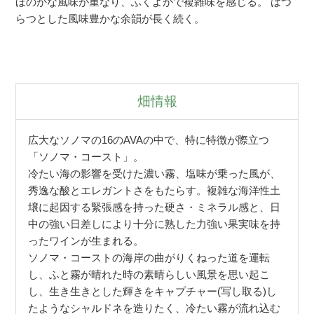
ほのかな風味が重なり、ふくよかで複雑味を感じる。 はつ
らつとした風味豊かな余韻が長く続く。
畑情報
広大なソノマの16のAVAの中で、特に特徴が際立つ
「ソノマ・コースト」。
冷たい海の影響を受けた濃い霧、塩味が乗った風が、
秀逸な酸とエレガントさをもたらす。複雑な海洋性土
壌に起因する緊張感を持った硬さ・ミネラル感と、日
中の強い日差しにより十分に熟した力強い果実味を持
ったワインが生まれる。
ソノマ・コーストの海岸の曲がりくねった道を運転
し、ふと霧が晴れた時の素晴らしい風景を思い起こ
し、生き生きとした輝きをキャプチャー(写し取る)し
たようなシャルドネを造りたく、冷たい霧が流れ込む