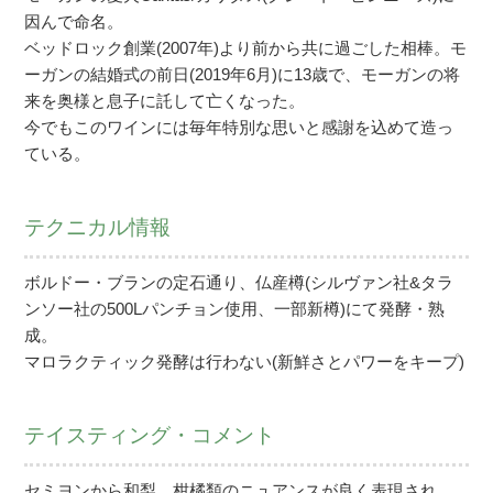
因んで命名。
ベッドロック創業(2007年)より前から共に過ごした相棒。モ
ーガンの結婚式の前日(2019年6月)に13歳で、モーガンの将
来を奥様と息子に託して亡くなった。
今でもこのワインには毎年特別な思いと感謝を込めて造っ
ている。
テクニカル情報
ボルドー・ブランの定石通り、仏産樽(シルヴァン社&タラ
ンソー社の500Lパンチョン使用、一部新樽)にて発酵・熟
成。
マロラクティック発酵は行わない(新鮮さとパワーをキープ)
テイスティング・コメント
セミヨンから和梨、柑橘類のニュアンスが良く表現され、