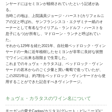
ンヤードにはセミヨンが植樹されていたという記述があ
る。
当時この地は、上院議員ジョージ・ハースト(カリフォルニ
アの父と呼ばれ、サンフランシスコ・エクザミナー紙のオ
ーナーとして有名なウイリアム・ランドルフ・ハーストを
息子にもつ)が所有し、マドローン・ランチと呼ばれてい
た。
それから129年を経た2021年、自社畑ベッドロック・ヴィン
ヤードの一角に近年植樹したセミヨンが非常に良好な状態
でワインに出来る段階まで生育した。
これまでのキュヴェ・カラタスは、ベッドロック・ヴィン
ヤードの若木からのごく少量と買い葡萄で造っていたが、
この2021年は、約7割をベッドロック・ヴィンヤードから使
用することができた記念すべきヴィンテージ。
キュヴェ・カラタスのワイン名について
モーガンの愛犬Caritas/カリタス(グレート・ピレニーズ)に