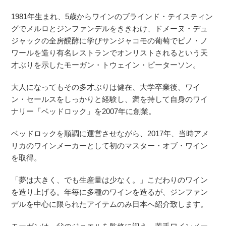
1981年生まれ、5歳からワインのブラインド・テイスティン
グでメルロとジンファンデルをききわけ、ドメーヌ・デュ
ジャックの全房醗酵に学びサンジャコモの葡萄でピノ・ノ
ワールを造り有名レストランでオンリストされるという天
才ぶりを示したモーガン・トウェイン・ピーターソン。
大人になってもその多才ぶりは健在、大学卒業後、ワイ
ン・セールスをしっかりと経験し、満を持して自身のワイ
ナリー「ベッドロック」を2007年に創業。
ベッドロックを順調に運営させながら、2017年、当時アメ
リカのワインメーカーとして初のマスター・オブ・ワイン
を取得。
「夢は大きく、でも生産量は少なく。」こだわりのワイン
を造り上げる。年毎に多種のワインを造るが、ジンファン
デルを中心に限られたアイテムのみ日本へ紹介致します。