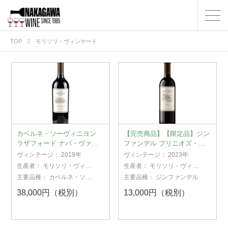
TOP
モリソリ・ヴィンヤード
カベルネ・ソーヴィニヨン
【完売商品】【限定品】ジン
ラザフォード ナパ・ヴァレ
ファンデル プリニオズ・ブ
ー 2019
ロック ラザフォード ナパ・
ヴィンテージ：
2019年
ヴィンテージ：
2023年
ヴァレー 2023
生産者：
モリソリ・ヴィン
生産者：
モリソリ・ヴィン
ヤード
ヤード
主要品種：
カベルネ・ソー
主要品種：
ジンファンデル
ヴィニヨン
38,000円（税別）
13,000円（税別）