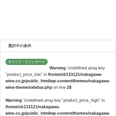
選択中の条件
モリソリ・ヴィンヤード
Warning
: Undefined array key
"product_price_low" in
/home/xb133121/nakagawa-
wine.co.jp/public_html/wp-content/themes/nakagawa-
wine-theme/sidebar.php
on line
28
Warning
: Undefined array key "product_price_high" in
/home/xb133121/nakagawa-
wine.co.jp/public_html/wp-content/themes/nakagawa-