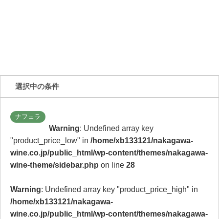
選択中の条件
ナフェラ
Warning
: Undefined array key
"product_price_low" in
/home/xb133121/nakagawa-
wine.co.jp/public_html/wp-content/themes/nakagawa-
wine-theme/sidebar.php
on line
28
Warning
: Undefined array key "product_price_high" in
/home/xb133121/nakagawa-
wine.co.jp/public_html/wp-content/themes/nakagawa-