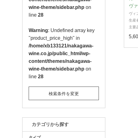
ヴァ
wine-theme/sidebar.php
on
ヴィ
line
28
生産
主要
Warning
: Undefined array key
5,
"product_price_high" in
/home/xb133121/nakagawa-
wine.co.jp/public_html/wp-
content/themes/nakagawa-
wine-theme/sidebar.php
on
line
28
検索条件を変更
カテゴリから探す
タイプ