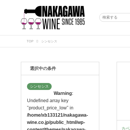
TOP
シンセシス
選択中の条件
シンセシス
Warning
:
Undefined array key
"product_price_low" in
/home/xb133121/nakagawa-
wine.co.jp/public_html/wp-
カベ
content/themes/nakagawa-