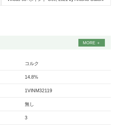
MORE
＋
コルク
14.8%
1VINM32119
無し
3