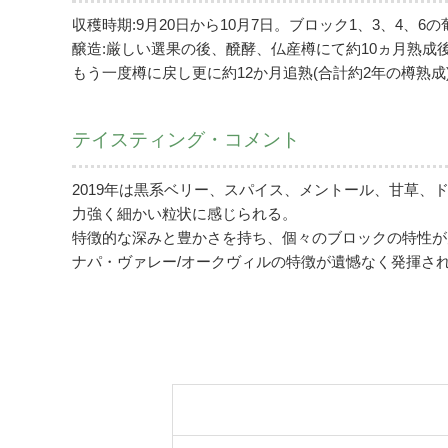
収穫時期:9月20日から10月7日。ブロック1、3、4、
醸造:厳しい選果の後、醗酵、仏産樽にて約10ヵ月熟成
もう一度樽に戻し更に約12か月追熟(合計約2年の樽熟成)
テイスティング・コメント
2019年は黒系ベリー、スパイス、メントール、甘草
力強く細かい粒状に感じられる。
特徴的な深みと豊かさを持ち、個々のブロックの特性が
ナパ・ヴァレー/オークヴィルの特徴が遺憾なく発揮さ