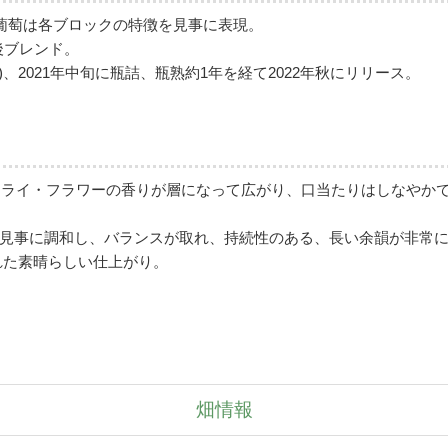
6の葡萄は各ブロックの特徴を見事に表現。
後ブレンド。
、2021年中旬に瓶詰、瓶熟約1年を経て2022年秋にリリース。
、ドライ・フラワーの香りが層になって広がり、口当たりはしなやか
見事に調和し、バランスが取れ、持続性のある、長い余韻が非常
れた素晴らしい仕上がり。
畑情報