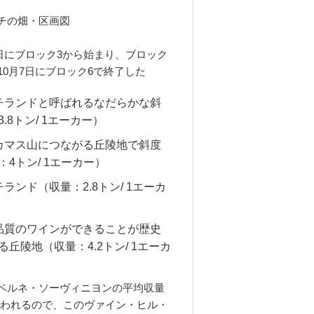
チの畑・区画図
20日にブロック3から始まり、ブロック
10月7日にブロック6で終了した
チランドと呼ばれるなだらかな斜
.8トン/ 1エーカー）
カマス山につながる丘陵地で斜度
4トン/ 1エーカー）
ランド（収量：2.8トン/ 1エーカ
品質のワインができることが歴史
丘陵地（収量：4.2トン/ 1エーカ
ベルネ・ソーヴィニヨンの平均収量
と言われるので、このヴァイン・ヒル・