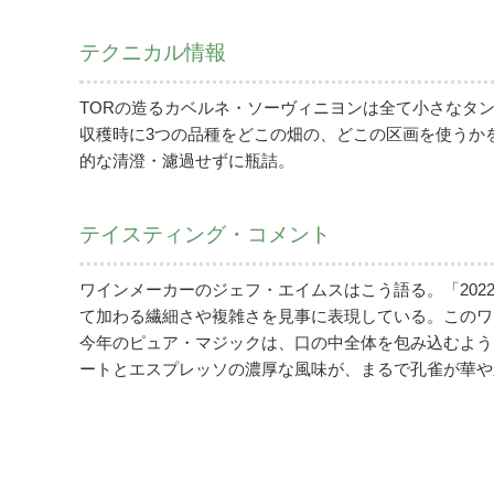
テクニカル情報
TORの造るカベルネ・ソーヴィニヨンは全て小さなタ
収穫時に3つの品種をどこの畑の、どこの区画を使うか
的な清澄・濾過せずに瓶詰。
テイスティング・コメント
ワインメーカーのジェフ・エイムスはこう語る。「20
て加わる繊細さや複雑さを見事に表現している。このワ
今年のピュア・マジックは、口の中全体を包み込むよう
ートとエスプレッソの濃厚な風味が、まるで孔雀が華や