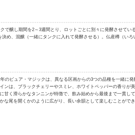
ンクで醸し期間を2～3週間とり、ロットごとに別々に発酵させてい
を決め、混醸（一緒にタンクに入れて発酵させる）。仏産樽（いろ
22年のピュア・マジックは、異なる区画からの3つの品種を一緒に
インは、ブラックチェリーやスミレ、ホワイトペッパーの香りが
に甘く滑らかなタンニンが特徴で、飲み始めから最後まで一貫して
かな尾を開くかのように広がり、長い余韻として楽しむことがで