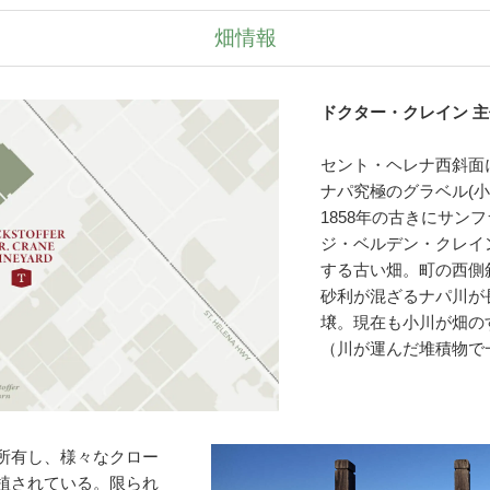
畑情報
ドクター・クレイン 主
セント・ヘレナ西斜面に
ナパ究極のグラベル(小
1858年の古きにサン
ジ・ベルデン・クレイ
する古い畑。町の西側斜
砂利が混ざるナパ川が
壌。現在も小川が畑の
（川が運んだ堆積物で
所有し、様々なクロー
植されている。限られ