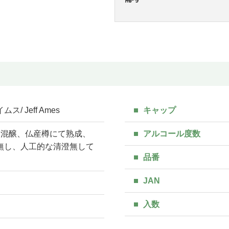
/ Jeff Ames
キャップ
を混醸、仏産樽にて熟成、
アルコール度数
無し、人工的な清澄無して
品番
JAN
入数