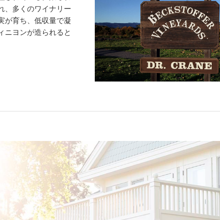
れ、多くのワイナリー
実が育ち、低収量で凝
ィニヨンが造られると