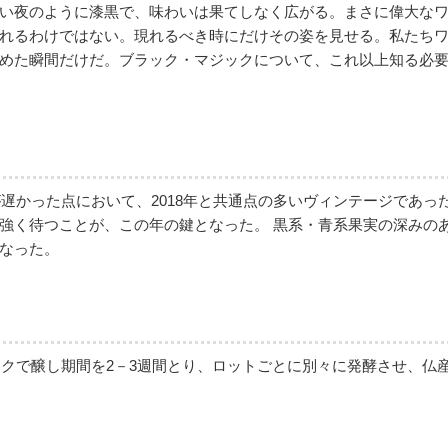
い夜のように漆黒で、味わいは果てしなく広がる。まさに偉大な
れるわけではない。現れるべき時にだけその姿を見せる。私たち
めた瞬間だけだ。ブラック・マジックについて、これ以上知る必
が遅かった点において、2018年と共通点の多いヴィンテージであ
強く待つことが、この年の鍵となった。 黒系・青系果実の深みの
なった。
ンクで醸し期間を2－3週間とり、ロットごとに別々に発酵させ、仏