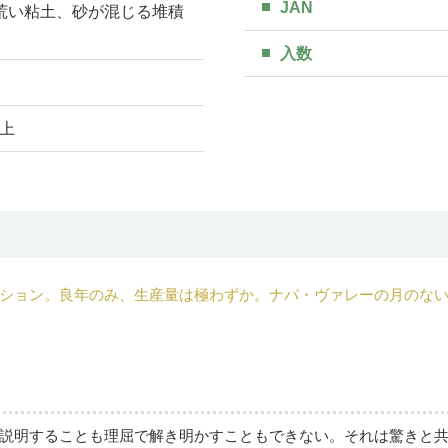
JAN
荒い粘土、砂が混じる堆積
入数
以上
ション。良年のみ、生産量は極わずか。ナパ・ヴァレーの月のな
説明することも理屈で解き明かすこともできない。それは驚きと