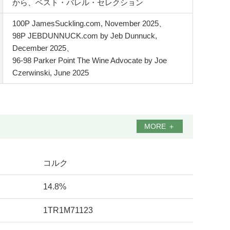
から、ベスト・バレル・セレクション
100P JamesSuckling.com, November 2025、
98P JEBDUNNUCK.com by Jeb Dunnuck,
December 2025、
96-98 Parker Point The Wine Advocate by Joe
Czerwinski, June 2025
MORE
＋
コルク
14.8%
1TR1M71123