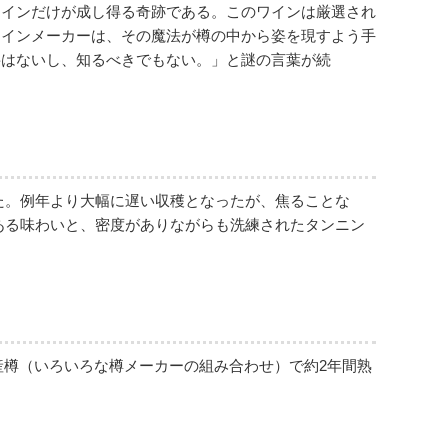
ワインだけが成し得る奇跡である。このワインは厳選され
ワインメーカーは、その魔法が樽の中から姿を現すよう手
要はないし、知るべきでもない。」と謎の言葉が続
った。例年より大幅に遅い収穫となったが、焦ることな
ある味わいと、密度がありながらも洗練されたタンニン
産樽（いろいろな樽メーカーの組み合わせ）で約2年間熟