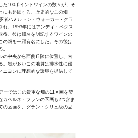
した100ポイントワインの数々が、そ
とにも起因する。歴史的なこの畑
先駆者ハミルトン・ウォーカー・クラ
れ、1993年にはアンディ・ベクス
取得。彼は畑名を明記するワインの
この畑を一躍有名にした。その後は
る。
ルの中央から西側丘陵に位置し、古
る。岩が多いこの地質は排水性に優
ィニヨンに理想的な環境を提供して
アーではこの貴重な畑の11区画を契
なカベルネ・フランの区画も2つ含ま
ての区画を、グラン・クリュ級の品