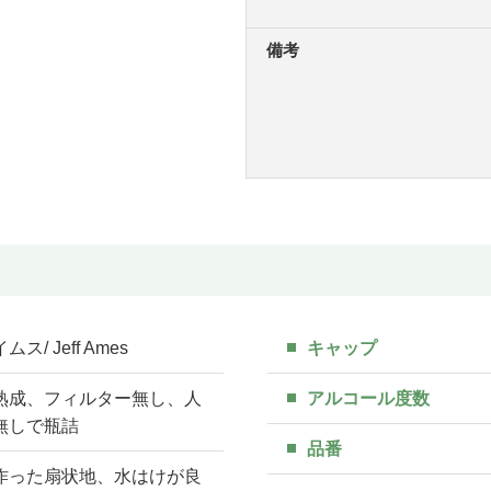
備考
/ Jeff Ames
キャップ
熟成、フィルター無し、人
アルコール度数
無しで瓶詰
品番
作った扇状地、水はけが良