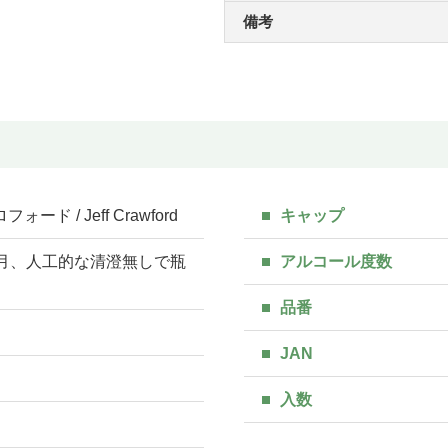
備考
ード / Jeff Crawford
キャップ
か月、人工的な清澄無しで瓶
アルコール度数
品番
JAN
入数