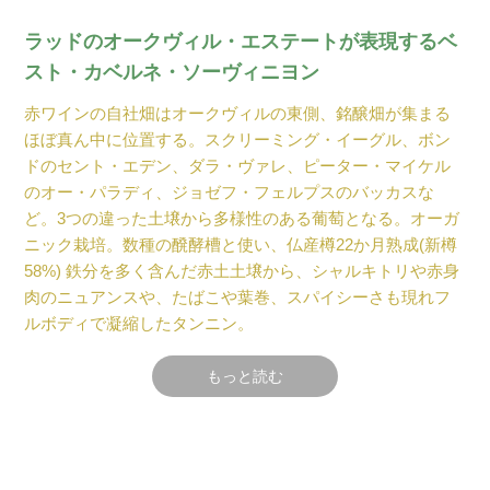
ラッドのオークヴィル・エステートが表現するベ
スト・カベルネ・ソーヴィニヨン
赤ワインの自社畑はオークヴィルの東側、銘醸畑が集まる
ほぼ真ん中に位置する。スクリーミング・イーグル、ボン
ドのセント・エデン、ダラ・ヴァレ、ピーター・マイケル
のオー・パラディ、ジョゼフ・フェルプスのバッカスな
ど。3つの違った土壌から多様性のある葡萄となる。オーガ
ニック栽培。数種の醗酵槽と使い、仏産樽22か月熟成(新樽
58%) 鉄分を多く含んだ赤土土壌から、シャルキトリや赤身
肉のニュアンスや、たばこや葉巻、スパイシーさも現れフ
ルボディで凝縮したタンニン。
もっと読む
ヴィンテージ情報
2018ヴィンテージはむずかしかった2017ヴィンテージの