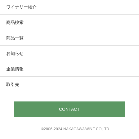
Rudd Estate
ワイナリー紹介
黒紫がかった濃厚な色合い、最初に香るのは生き生きとし
ラッド・エステート
たフレッシュなベリー系カシスのニュアンス、ブラック・
商品検索
ベリー・パイ、砂糖漬けしたプラム、モカ、鉛筆の芯、メ
ントール、ライラックの花、クローヴ、炭火焼きした肉な
商品一覧
どが様々に香り立つ。ミディアム~フル・ボディのヴォリュ
ーム感。魅惑的で滑らかな口当たり、リッチで濃厚な味わ
お知らせ
いには次から次へと様々な要素が幾重にも重なる。生き生
きとしたフルーツ、岩・土壌を感じさせる鉱物感、タンニ
企業情報
ンは堅牢でがっしりしており、自然の酸が全体を引き締め
て、余韻が非常に長く続きミネラル感が残る。肉系と是非
取引先
合わせていただきたい。
CONTACT
©︎2006-2024 NAKAGAWA WINE CO,LTD