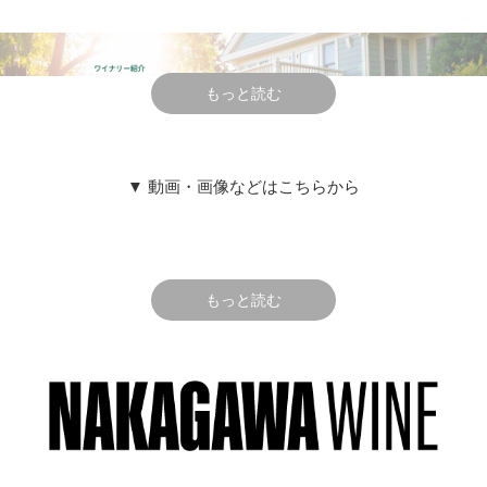
後、品質、収量とも完璧なナパ・ヴァレーのお手本とも言
える年。
たっぷりと雨が降った冬から春、おだやかな初夏から十分
な日照、熱波もなく栽培チームが十分な管理を行え、収穫
もっと読む
も最適なタイミングを捉え何回にも分け、糖度・成熟度を
見て収穫。
素晴らしい葡萄となった。
▼ 動画・画像などはこちらから
9月19日に始まり、16日間、10回に分けての収穫になった。
RUDD ESTATE
ラッド・エステート
テクニカル情報
オークヴィルの銘醸地に自社畑を持つ老
もっと読む
醸造
：土壌と品種の違いにより発酵槽を分け、ステンレ
舗ワイナリーは、後継者を得て伝統の継
ス・タンク、コンクリート・タンク、小樽醗酵、コンクリ
承と革新を続け新たなる高みを目指す
ート・エッグを使う。
仏産樽にて22か月熟成（新樽率60％）
Oakville, Napa Valley
テイスティング・コメント