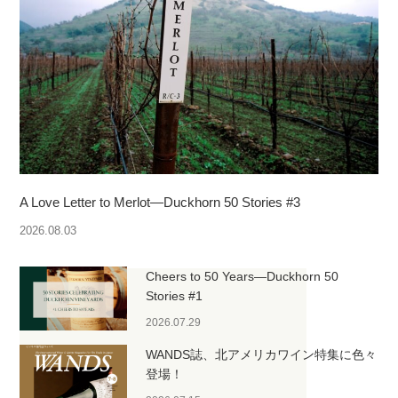
A Love Letter to Merlot—Duckhorn 50 Stories #3
2026.08.03
Cheers to 50 Years—Duckhorn 50
Stories #1
2026.07.29
WANDS誌、北アメリカワイン特集に色々
登場！