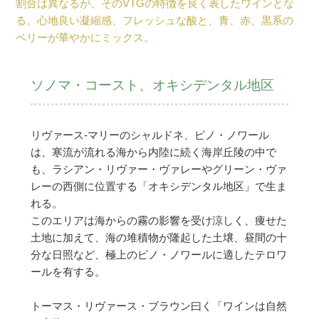
割合は異なるが、そのVTGの特徴を良く表したワインとな
る。心地良い凝縮感、フレッシュな酸と、青、赤、黒系の
ベリーが華やかにミックス。
ソノマ・コースト、オキシデンタル地区
リヴァース-マリーのシャルドネ、ピノ・ノワール
は、寒流が流れる海から内陸に続く海岸丘陵の中で
も、ラシアン・リヴァー・ヴァレーやグリーン・ヴァ
レーの西側に位置する「オキシデンタル地区」で生ま
れる。
このエリアは海からの霧の影響を受け涼しく、痩せた
土地に加えて、海の堆積物が隆起した土壌、昼間の十
分な日照など、極上のピノ・ノワールに適したテロワ
ールを有する。
トーマス・リヴァース・ブラウン曰く「ワインは自然