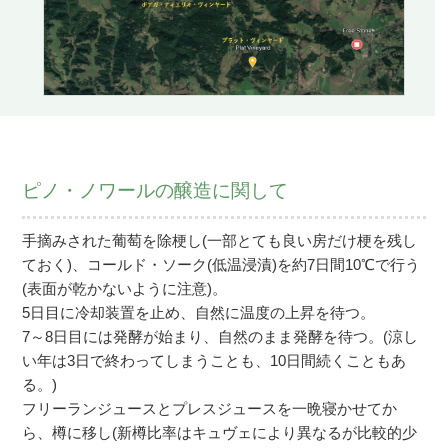
ピノ・ノワールの醸造に関して
手摘みされた葡萄を除梗し(一部とても良い房だけ梗を残し
ておく)、コールド・ソーク(低温浸漬)を約7日間10℃で行う
(表面が乾かないように注意)。
5日目に冷却装置を止め、自然に温度の上昇を待つ。
7～8日目には発酵が始まり、自然のまま発酵を待つ。(涼し
い年は3日で終わってしまうことも、10日間続くこともあ
る。)
フリーランジュースとプレスジュースを一晩寝かせてか
ら、樽に移し(新樽比率はキュヴェにより異なるが比較的少