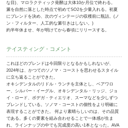
な目)、マロラクティック発酵は大体10か月位で終わる。
澱を自然に落とした時点で初めてSO2を少量入れる。初夏
にブレンドを決め、次のヴィンテージの収穫前に瓶詰。(ノ
ン・フィルター、人工的な澱引きはしない。)
約半年休ませ、年が明けてから春頃にリリースする。
テイスティング・コメント
これほどのブレンドは今回限りとなるかもしれないが、
2024年は、かつてのソノマ・コーストを思わせるスタイル
に立ち返ることができた。
オキシデンタルのリドル・ランチを主体とし、ベアワロ
ー、シルバー・イーグル、オキシデンタル・リッジ、ジョ
イ・ロード、ボデガ・ティエリオ、スーマなどを少しずつ
ブレンドしている。ソノマ・コーストの個性をより明確に
表現することができた。 何より素晴らしいのは、その品質
である。多くの要素を組み合わせることで一体感が生ま
れ、ラインナップの中でも完成度の高い1本となった。AVA