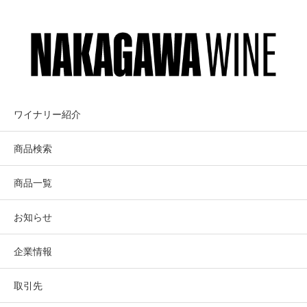
に濃厚で凝縮感があり、長いフィニッシュを持つ。
QUILCEDA
クィルシーダ・ク
CREEK
リーク
畑情報
ワイナリー紹介
パーカー100点に4回輝くワシントン・ワ
商品検索
インの最高峰。1979年アレックス・ガリ
ツィンが創業したカルト・ワイナリー
商品一覧
お知らせ
Washington
企業情報
Quilceda Creek
クィルシーダ・クリーク
取引先