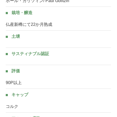
ポール・ガリツィン/ Paul Golitzin
栽培・醸造
仏産新樽にて22か月熟成
土壌
サスティナブル認証
評価
90P以上
キャップ
コルク