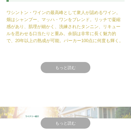
ワシントン・ワインの最高峰として衆人が認めるワイン。
畑はシャンプー、マッハ・ワンをブレンド。リッチで凝縮
感があり、肌理が細かく、洗練されたタンニン、リキュー
ルを思わせる口当たりと重み。余韻は非常に長く魅力的
で、20年以上の熟成が可能。パーカー100点に何度も輝く。
もっと読む
テイスティング・コメント
黒い果実、白檀、アニス、カカオニブのアロマ。
ブラックベリー、ブルーベリー、プラムのしっかりした味
わいが幾重にも重なって躍動するような活力がある。
海鮮醤(中華調味料で甜面醤より濃厚な味わい)のような甘味
噌を思わせるエキゾチックなニュアンスが加わる。
もっと読む
ワインは大きな骨格とバランスのとれた構造を持ち、非常