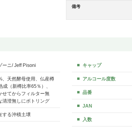
備考
/ Jeff Pisoni
キャップ
5%、天然酵母使用、仏産樽
アルコール度数
熟成（新樽比率65％）、
品番
かせてからフィルター無
な清澄無しにボトリング
JAN
在する沖積土壌
入数