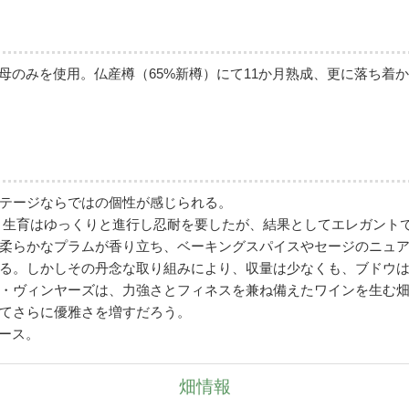
酵母のみを使用。仏産樽（65%新樽）にて11か月熟成、更に落ち着
テージならではの個性が感じられる。
なり、生育はゆっくりと進行し忍耐を要したが、結果としてエレガント
柔らかなプラムが香り立ち、ベーキングスパイスやセージのニュ
る。しかしその丹念な取り組みにより、収量は少なくも、ブドウ
・ヴィンヤーズは、力強さとフィネスを兼ね備えたワインを生む畑と
てさらに優雅さを増すだろう。
ケース。
畑情報