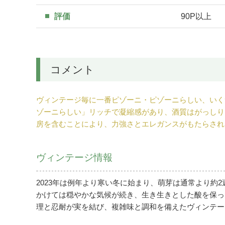
評価
90P以上
コメント
ヴィンテージ毎に一番ピゾーニ・ピゾーニらしい、いく
ゾーニらしい」リッチで凝縮感があり、酒質はがっしり
房を含むことにより、力強さとエレガンスがもたらされ
ヴィンテージ情報
2023年は例年より寒い冬に始まり、萌芽は通常より
かけては穏やかな気候が続き、生き生きとした酸を保っ
理と忍耐が実を結び、複雑味と調和を備えたヴィンテー