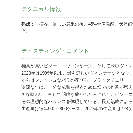
テクニカル情報
熟成
：手摘み、厳しい選果の後、45%全房発酵、天然
グ。
テイスティング・コメント
標高が高いピゾーニ・ヴィンヤーズ、そして冷涼ヴィン
2023年は1999年以来、最も涼しいヴィンテージと
からはフレッシュなバラの花びら、ブラックチェリー、
冷涼な年は、十分な成熟を得るために畑での作業が増え
チな味わい、そして明瞭な酸がもたらされた。ピソーニ
その理想的なバランスを体現している。長期熟成によっ
生産量は毎年500～800ケース。2023年の生産量は728