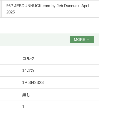
96P JEBDUNNUCK.com by Jeb Dunnuck, April
2025
MORE
＋
コルク
14.1%
1PI3I42323
無し
1