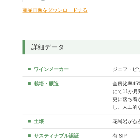
商品画像をダウンロードする
詳細データ
ワインメーカー
ジェフ・ピゾーニ
栽培・醸造
全房比率4
にて11か月
更に落ち着
し、人工的
土壌
花崗岩が点
サスティナブル認証
有 SIP