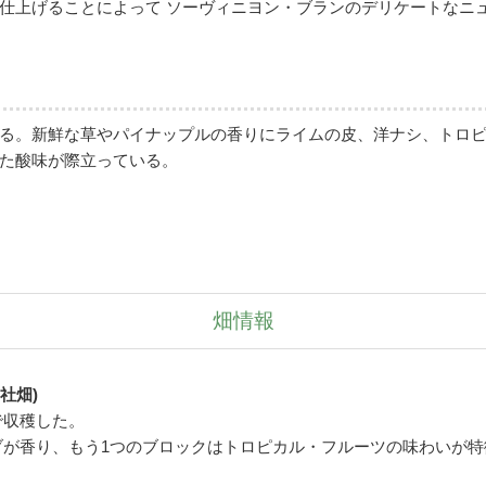
仕上げることによって ソーヴィニヨン・ブランのデリケートなニ
る。新鮮な草やパイナップルの香りにライムの皮、洋ナシ、トロ
た酸味が際立っている。
畑情報
社畑)
で収穫した。
ブが香り、もう1つのブロックはトロピカル・フルーツの味わいが特
。