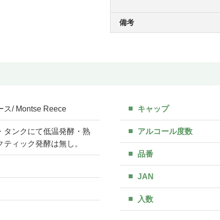
備考
 Montse Reece
キャップ
・タンクにて低温発酵・熟
アルコール度数
クティック発酵は無し。
品番
JAN
入数